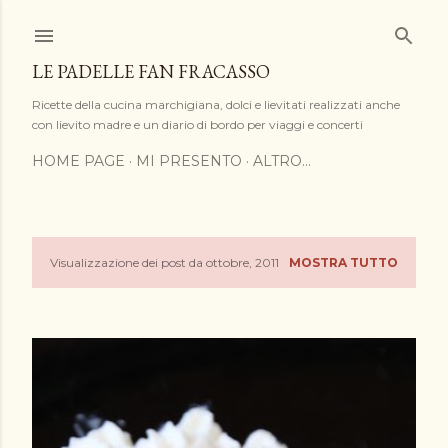
Passa ai contenuti principali
LE PADELLE FAN FRACASSO
Ricette della cucina marchigiana, dolci e lievitati realizzati anche
con lievito madre e un diario di bordo per viaggi e concerti
HOME PAGE
MI PRESENTO
ALTRO…
Visualizzazione dei post da ottobre, 2011
MOSTRA TUTTO
P
o
s
t