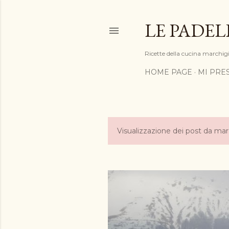
LE PADEL
Ricette della cucina marchigia
HOME PAGE
MI PRE
Visualizzazione dei post da ma
P
o
s
t