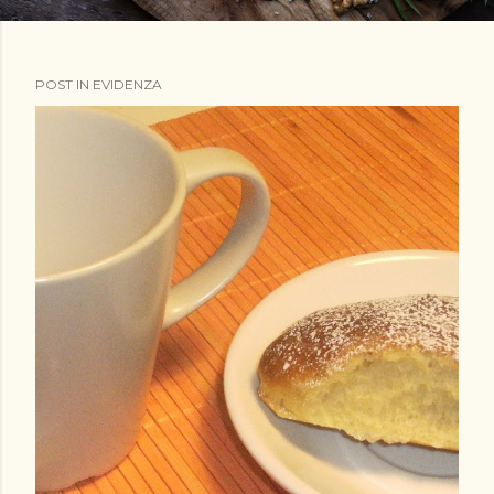
POST IN EVIDENZA
P
o
s
t