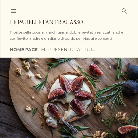
Passa ai contenuti principali
LE PADELLE FAN FRACASSO
Ricette della cucina marchigiana, dolci e lievitati realizzati anche
con lievito madre e un diario di bordo per viaggi e concerti
HOME PAGE
MI PRESENTO
ALTRO…