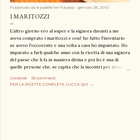
Pubblicato da
le padelle fan fracasso
gennaio 28, 2010
I MARITOZZI
L'altro giorno ero al super e la signora davanti a me
aveva comprato i maritozzi e cosi' ho fatto l'inventario
se avevo l'occorente e una volta a casa ho impastato. Ho
imparato a farli qualche anno con la ricetta di una signora
del paese che li fa in maniera divina e poi lei è una di
quelle persone che, se capita che la incontri per strada e
le chiedi una ricetta, te la scrive dovunque, su di un
Condividi
56 commenti
fazzoletto, un pezzo di giornale e anche sulla mano se
PER LA RICETTA COMPLETA CLICCA QUI ...»
serve. Insomma non è per niente gelosa di quello che fa (
e lo sa fare molto bene ) anzi è contenta di poter dare
una mano. Io ho fatto qualche variazione e anziche' una
lievitazione ne faccio due e ho ridotto la dose di lievito
perchè non amo l'odore che il troppo lievito lascia negli
impasti. Saro' fissata ma preferisco così. Voi però se
avete fretta potete tranquillamente raddoppiare la dose
e diminuire le ore. E se Dio fosse Uno di noi Solo e