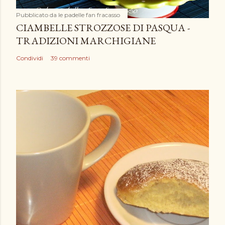
m
e
Pubblicato da
le padelle fan fracasso
n
CIAMBELLE STROZZOSE DI PASQUA -
t
TRADIZIONI MARCHIGIANE
o
Condividi
39 commenti