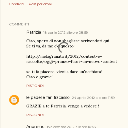
Condividi
Post per email
COMMENTI
Patrizia
18 aprile 2012 alle ore 08:59
Ciao, spero di non sbagliare scrivendoti qui.
Se ti va, da me c'è questo:
http://melagranata.it/2012/contest-e-
raccolte/oggi-pranzo-fuori-un-nuovo-contest
se ti fa piacere, vieni a dare un'occhiata!
Ciao e grazie!
RISPONDI
le padelle fan fracasso
24 aprile 2012 alle ore 11:59
GRAZIE a te Patrizia, vengo a vedere !
RISPONDI
Anonimo
15 dicembre 2012 alle ore 16:43