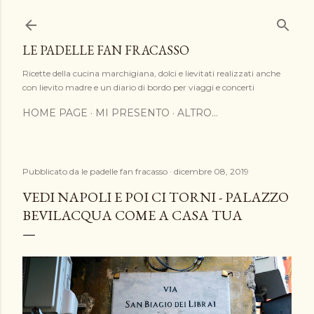
Passa ai contenuti principali
LE PADELLE FAN FRACASSO
Ricette della cucina marchigiana, dolci e lievitati realizzati anche
con lievito madre e un diario di bordo per viaggi e concerti
HOME PAGE
MI PRESENTO
ALTRO…
Pubblicato da
le padelle fan fracasso
dicembre 08, 2019
VEDI NAPOLI E POI CI TORNI - PALAZZO
BEVILACQUA COME A CASA TUA