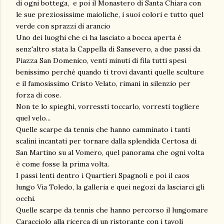
di ogni bottega, e poi il Monastero di Santa Chiara con
le sue preziosissime maioliche, i suoi colori e tutto quel
verde con sprazzi di arancio
Uno dei luoghi che ci ha lasciato a bocca aperta è
senz'altro stata la Cappella di Sansevero, a due passi da
Piazza San Domenico, venti minuti di fila tutti spesi
benissimo perché quando ti trovi davanti quelle sculture
e il famosissimo Cristo Velato, rimani in silenzio per
forza di cose.
Non te lo spieghi, vorressti toccarlo, vorresti togliere
quel velo...
Quelle scarpe da tennis che hanno camminato i tanti
scalini incantati per tornare dalla splendida Certosa di
San Martino su al Vomero, quel panorama che ogni volta
è come fosse la prima volta.
I passi lenti dentro i Quartieri Spagnoli e poi il caos
lungo Via Toledo, la galleria e quei negozi da lasciarci gli
occhi.
Quelle scarpe da tennis che hanno percorso il lungomare
Caracciolo alla ricerca di un ristorante con i tavoli