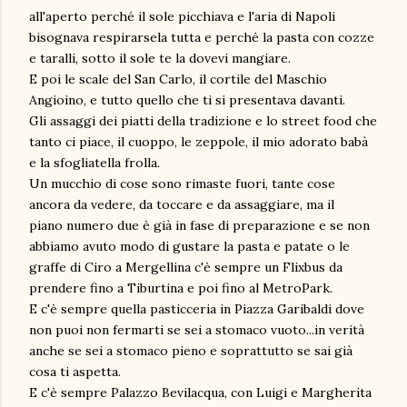
all'aperto perché il sole picchiava e l'aria di Napoli
bisognava respirarsela tutta e perché la pasta con cozze
e taralli, sotto il sole te la dovevi mangiare.
E poi le scale del San Carlo, il cortile del Maschio
Angioino, e tutto quello che ti si presentava davanti.
Gli assaggi dei piatti della tradizione e lo street food che
tanto ci piace, il cuoppo, le zeppole, il mio adorato babà
e la sfogliatella frolla.
Un mucchio di cose sono rimaste fuori, tante cose
ancora da vedere, da toccare e da assaggiare, ma il
piano numero due è già in fase di preparazione e se non
abbiamo avuto modo di gustare la pasta e patate o le
graffe di Ciro a Mergellina c'è sempre un Flixbus da
prendere fino a Tiburtina e poi fino al MetroPark.
E c'è sempre quella pasticceria in Piazza Garibaldi dove
non puoi non fermarti se sei a stomaco vuoto...in verità
anche se sei a stomaco pieno e soprattutto se sai già
cosa ti aspetta.
E c'è sempre Palazzo Bevilacqua, con Luigi e Margherita