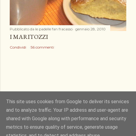
Pubblicato da
le padelle fan fracasso
gennaio 28, 2010
I MARITOZZI
Condividi
56 commenti
This site uses cookies from Google to deliver its services
and to analyze traffic. Your IP address and user-agent are
Powered by Blogger
shared with Google along with performance and security
metrics to ensure quality of service, generate usage
Immagini dei temi di
Gintare Marcel
statistics, and to detect and address abuse.