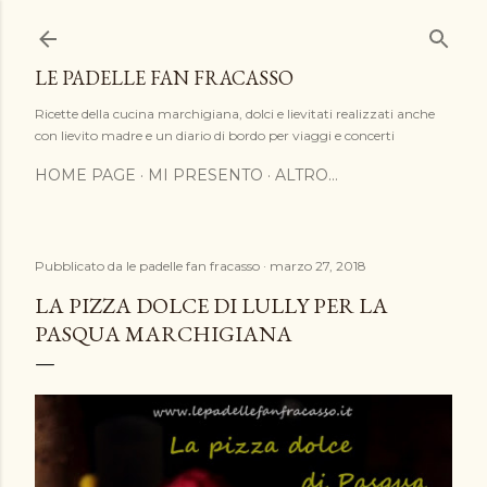
Passa ai contenuti principali
LE PADELLE FAN FRACASSO
Ricette della cucina marchigiana, dolci e lievitati realizzati anche
con lievito madre e un diario di bordo per viaggi e concerti
HOME PAGE
MI PRESENTO
ALTRO…
Pubblicato da
le padelle fan fracasso
marzo 27, 2018
LA PIZZA DOLCE DI LULLY PER LA
PASQUA MARCHIGIANA