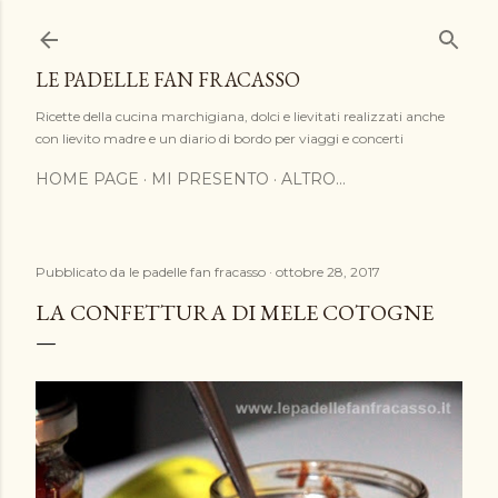
Passa ai contenuti principali
LE PADELLE FAN FRACASSO
Ricette della cucina marchigiana, dolci e lievitati realizzati anche
con lievito madre e un diario di bordo per viaggi e concerti
HOME PAGE
MI PRESENTO
ALTRO…
Pubblicato da
le padelle fan fracasso
ottobre 28, 2017
LA CONFETTURA DI MELE COTOGNE