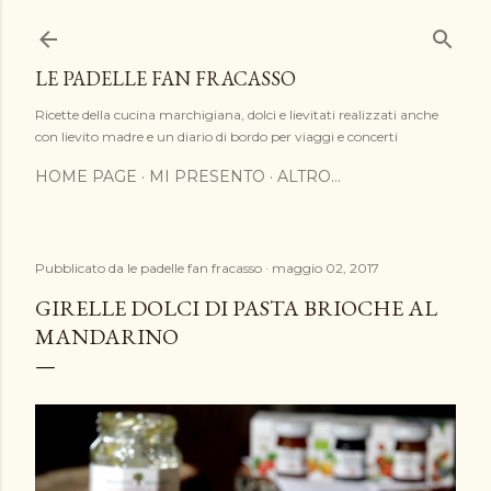
Passa ai contenuti principali
LE PADELLE FAN FRACASSO
Ricette della cucina marchigiana, dolci e lievitati realizzati anche
con lievito madre e un diario di bordo per viaggi e concerti
HOME PAGE
MI PRESENTO
ALTRO…
Pubblicato da
le padelle fan fracasso
maggio 02, 2017
GIRELLE DOLCI DI PASTA BRIOCHE AL
MANDARINO