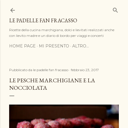
Passa ai contenuti principali
LE PADELLE FAN FRACASSO
Ricette della cucina marchigiana, dolci e lievitati realizzati anche
con lievito madre e un diario di bordo per viaggi e concerti
HOME PAGE
MI PRESENTO
ALTRO…
Pubblicato da
le padelle fan fracasso
febbraio 23, 2017
LE PESCHE MARCHIGIANE E LA
NOCCIOLATA