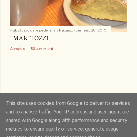
Pubblicato da
le padelle fan fracasso
gennaio 28, 2010
I MARITOZZI
Condividi
56 commenti
This site uses cookies from Google to deliver its services
and to analyze traffic. Your IP address and user-agent are
Powered by Blogger
shared with Google along with performance and security
metrics to ensure quality of service, generate usage
Immagini dei temi di
Gintare Marcel