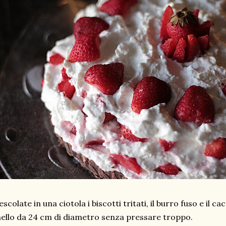
scolate in una ciotola i biscotti tritati, il burro fuso e il 
ello da 24 cm di diametro senza pressare troppo.