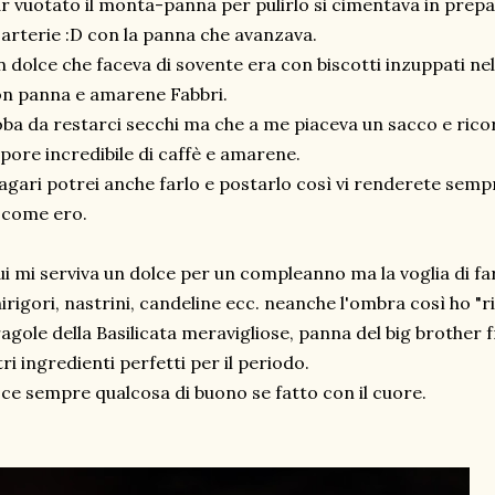
r vuotato il monta-panna per pulirlo si cimentava in prep
 arterie :D con la panna che avanzava.
 dolce che faceva di sovente era con biscotti inzuppati nel
n panna e amarene Fabbri.
ba da restarci secchi ma che a me piaceva un sacco e ric
pore incredibile di caffè e amarene.
gari potrei anche farlo e postarlo così vi renderete semp
 come ero.
i mi serviva un dolce per un compleanno ma la voglia di fa
irigori, nastrini, candeline ecc. neanche l'ombra così ho "
agole della Basilicata meravigliose, panna del big brother 
tri ingredienti perfetti per il periodo.
ce sempre qualcosa di buono se fatto con il cuore.