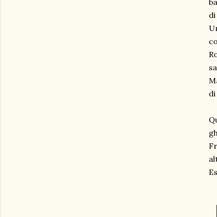
ba
di
Un
co
Ro
sa
Ma
di
Qu
gh
Fr
al
Es