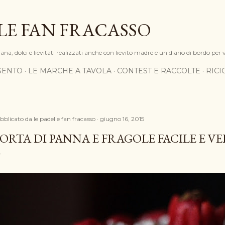
Passa ai contenuti principali
LE FAN FRACASSO
na, dolci e lievitati realizzati anche con lievito madre e un diario di bordo per 
SENTO
LE MARCHE A TAVOLA
CONTEST E RACCOLTE
RIC
bblicato da
le padelle fan fracasso
giugno 16, 2015
ORTA DI PANNA E FRAGOLE FACILE E V