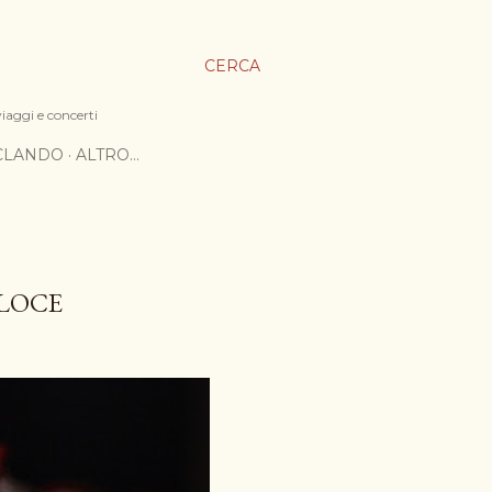
CERCA
viaggi e concerti
ICLANDO
ALTRO…
ELOCE