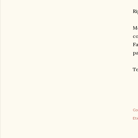
Ri
Mo
co
Fa
pa
Te
Co
Eti