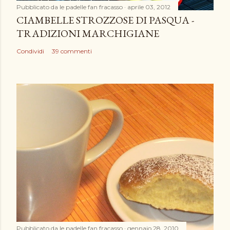
e
Pubblicato da
le padelle fan fracasso
aprile 03, 2012
n
CIAMBELLE STROZZOSE DI PASQUA -
t
TRADIZIONI MARCHIGIANE
o
Condividi
39 commenti
Pubblicato da
le padelle fan fracasso
gennaio 28, 2010