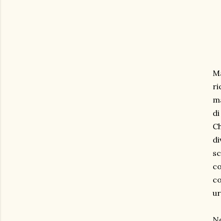
Ma
ri
ma
d
Ch
di
sc
co
co
ur
No