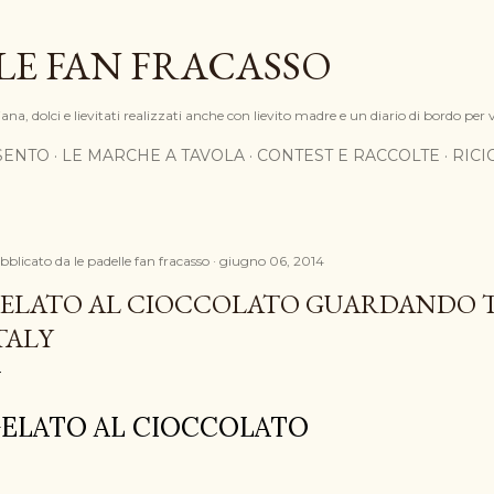
Passa ai contenuti principali
LE FAN FRACASSO
na, dolci e lievitati realizzati anche con lievito madre e un diario di bordo per 
SENTO
LE MARCHE A TAVOLA
CONTEST E RACCOLTE
RIC
bblicato da
le padelle fan fracasso
giugno 06, 2014
ELATO AL CIOCCOLATO GUARDANDO T
TALY
ELATO AL CIOCCOLATO