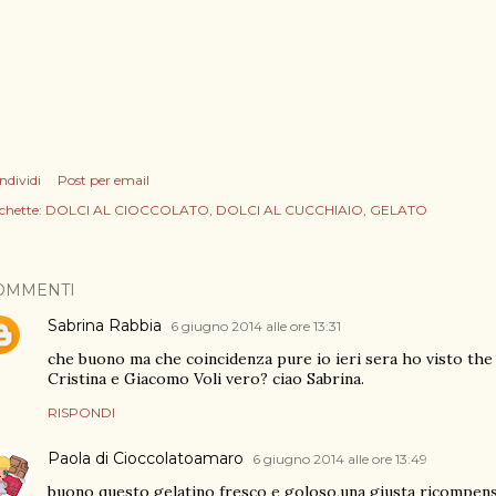
ndividi
Post per email
chette:
DOLCI AL CIOCCOLATO
DOLCI AL CUCCHIAIO
GELATO
OMMENTI
Sabrina Rabbia
6 giugno 2014 alle ore 13:31
che buono ma che coincidenza pure io ieri sera ho visto the v
Cristina e Giacomo Voli vero? ciao Sabrina.
RISPONDI
Paola di Cioccolatoamaro
6 giugno 2014 alle ore 13:49
buono questo gelatino fresco e goloso,una giusta ricompens