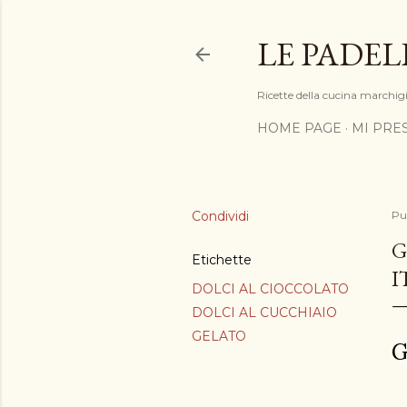
LE PADEL
Ricette della cucina marchigia
HOME PAGE
MI PRE
Condividi
Pu
G
Etichette
I
DOLCI AL CIOCCOLATO
DOLCI AL CUCCHIAIO
GELATO
G