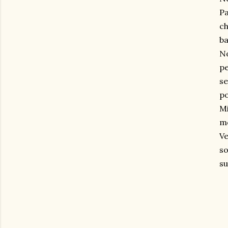
Pa
ch
ba
N
pe
se
po
Mi
mo
Ve
so
su