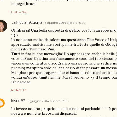
impegni,brava
RISPONDI
LaRicciaInCucina
6 giugno 2014 alle ore 15:20
Ohhh sì sì! Una bella coppetta di gelato così ci starebbe p
:-))).
Io non sono molto da talent ma quest'anno The Voice of Italy
apprezzato moltissime voci...prime fra tutte quelle di Giorg
preferito: Tommaso Pini.
Tutti in finale, che meraviglia! Ho apprezzato anche la bella 
voce di Suor Cristina...ma francamente sono del tuo stesso p
vincere un contratto discografico una persona che si dice non 
premio) ma spinta solo dal desiderio di far passare un messa
Mi spiace per quei ragazzi che ci hanno creduto sul serio e 
voluta un'opportunità simile. Ma sì, vedremo ;-). Il tempo pa
Un bacione
RISPONDI
kivrin82
6 giugno 2014 alle ore 17:50
Io invece non ho proprio idea di cosa stai parlando ^^ è peri
nostra e non che la cosa mi dispiaccia!