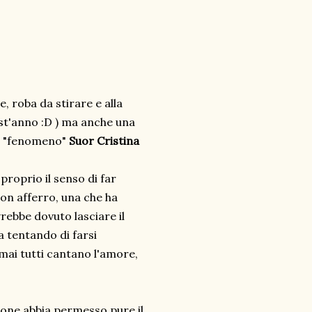
, roba da stirare e alla
uest'anno :D ) ma anche una
el "fenomeno"
Suor Cristina
proprio il senso di far
non afferro, una che ha
rebbe dovuto lasciare il
a tentando di farsi
ai tutti cantano l'amore,
none abbia permesso pure il