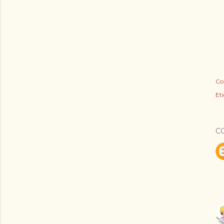
Co
Eti
C