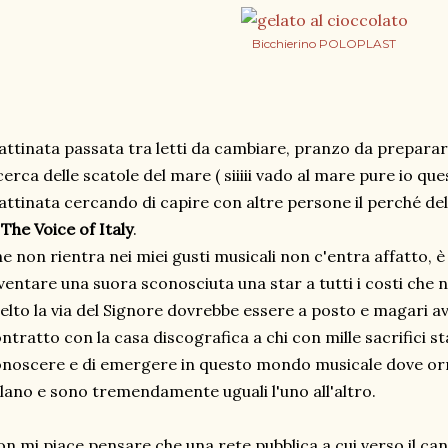
Bicchierino POLOPLAST
ttinata passata tra letti da cambiare, pranzo da preparare
cerca delle scatole del mare ( siiiii vado al mare pure io q
ttinata cercando di capire con altre persone il perché d
i
The Voice of Italy
.
e non rientra nei miei gusti musicali non c'entra affatto, è 
ventare una suora sconosciuta una star a tutti i costi che 
elto la via del Signore dovrebbe essere a posto e magari av
ntratto con la casa discografica a chi con mille sacrifici st
noscere e di emergere in questo mondo musicale dove orm
lano e sono tremendamente uguali l'uno all'altro.
n mi piace pensare che una rete pubblica a cui verso il ca