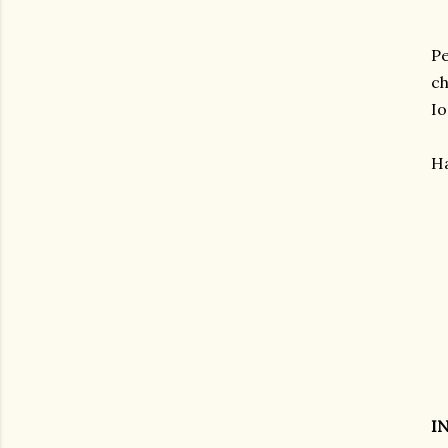
Pe
ch
Io
Ha
I