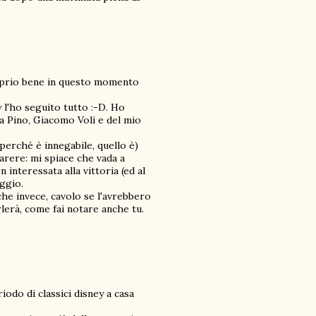
roprio bene in questo momento
 l'ho seguito tutto :-D. Ho
ia Pino, Giacomo Voli e del mio
(perché è innegabile, quello è)
arere: mi spiace che vada a
interessata alla vittoria (ed al
ggio.
che invece, cavolo se l'avrebbero
rlerà, come fai notare anche tu.
odo di classici disney a casa