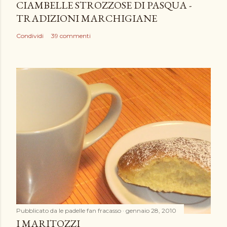
n
CIAMBELLE STROZZOSE DI PASQUA -
t
TRADIZIONI MARCHIGIANE
o
Condividi
39 commenti
Pubblicato da
le padelle fan fracasso
gennaio 28, 2010
I MARITOZZI