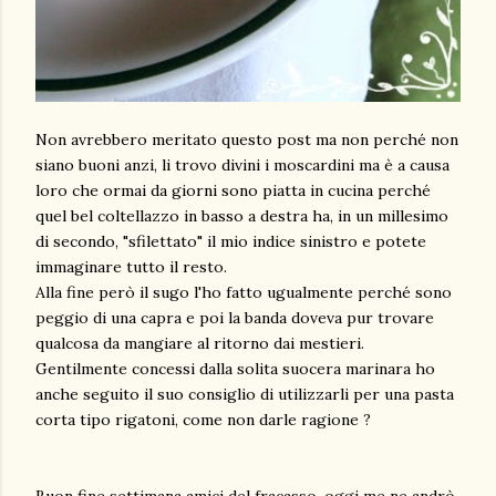
Non avrebbero meritato questo post ma non perché non
siano buoni anzi, li trovo divini i moscardini ma è a causa
loro che ormai da giorni sono piatta in cucina perché
quel bel coltellazzo in basso a destra ha, in un millesimo
di secondo, "sfilettato" il mio indice sinistro e potete
immaginare tutto il resto.
Alla fine però il sugo l'ho fatto ugualmente perché sono
peggio di una capra e poi la banda doveva pur trovare
qualcosa da mangiare al ritorno dai mestieri.
Gentilmente concessi dalla solita suocera marinara ho
anche seguito il suo consiglio di utilizzarli per una pasta
corta tipo rigatoni, come non darle ragione ?
Buon fine settimana amici del fracasso, oggi me ne andrò