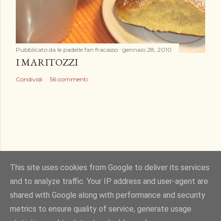
Pubblicato da
le padelle fan fracasso
gennaio 28, 2010
I MARITOZZI
Condividi
56 commenti
This site uses cookies from Google to deliver its services
and to analyze traffic. Your IP address and user-agent are
Powered by Blogger
shared with Google along with performance and security
metrics to ensure quality of service, generate usage
Immagini dei temi di
Gintare Marcel