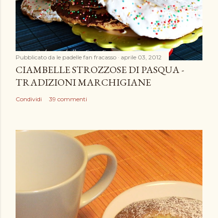
c
o
m
m
e
Pubblicato da
le padelle fan fracasso
aprile 03, 2012
n
CIAMBELLE STROZZOSE DI PASQUA -
t
TRADIZIONI MARCHIGIANE
o
Condividi
39 commenti