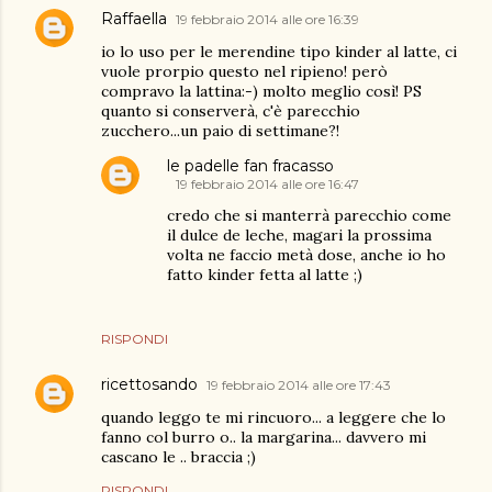
Raffaella
19 febbraio 2014 alle ore 16:39
io lo uso per le merendine tipo kinder al latte, ci
vuole prorpio questo nel ripieno! però
compravo la lattina:-) molto meglio così! PS
quanto si conserverà, c'è parecchio
zucchero...un paio di settimane?!
le padelle fan fracasso
19 febbraio 2014 alle ore 16:47
credo che si manterrà parecchio come
il dulce de leche, magari la prossima
volta ne faccio metà dose, anche io ho
fatto kinder fetta al latte ;)
RISPONDI
ricettosando
19 febbraio 2014 alle ore 17:43
quando leggo te mi rincuoro... a leggere che lo
fanno col burro o.. la margarina... davvero mi
cascano le .. braccia ;)
RISPONDI