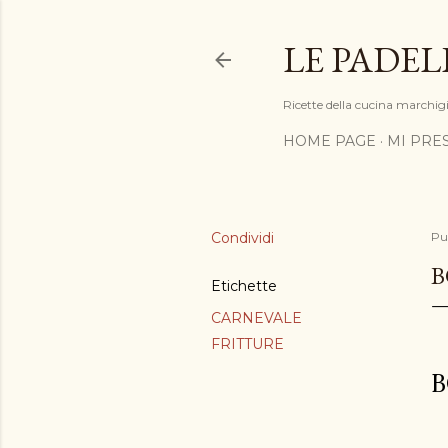
LE PADEL
Ricette della cucina marchigia
HOME PAGE
MI PRE
Condividi
Pu
B
Etichette
CARNEVALE
FRITTURE
B