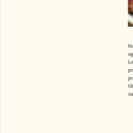
In
ag
La
pr
po
Gi
As