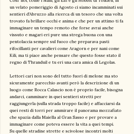
Cosi' noi, come i Nani, gli Elfi e gli Hobbit di Tolkien, in
un velato pomeriggio di Agosto ci siamo incamminati sui
sentieri d'Abruzzo alla ricerca di un tesoro che una volta
trovato fa brillare occhi e anima e che per un attimo ti fa
immaginare un tempo remoto che forse avrai anche
vissuto e magari eri pure una strega buona con una
pentolaccia sempre sul fuoco che preparava pasti
rifocillanti per cavalieri come Aragorn e per nani come
Kili, ma ti piace anche pensare che questo fosse stato il
regno di Thranduil e tu eri una cara amica di Legolas.
Lettori cari non sono del tutto fuori di melone ma sto
sicuramente parecchio avanti però la descrizione di un
luogo come Rocca Calascio non è proprio facile, bisogna
andarci, camminare in quei sentieri stretti per
raggiungerla (sulla strada troppo facile) e affacciarsi da
quei resti di torri per ammirare il panorama mozzafiato
che spazia dalla Maiella al Gran Sasso e per provare a
immaginare come poteva essere la vita a quei tempi.
Su quelle stradine strette e scivolose incontri molti