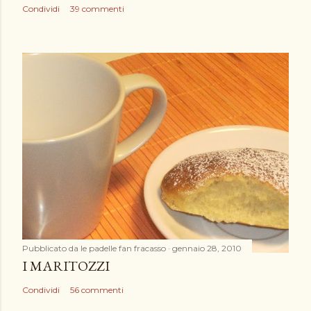
o
Condividi
39 commenti
Pubblicato da
le padelle fan fracasso
gennaio 28, 2010
I MARITOZZI
Condividi
56 commenti