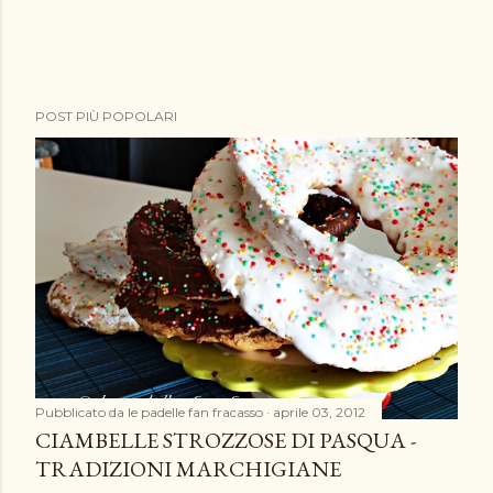
P
POST PIÙ POPOLARI
o
s
t
a
u
n
c
o
m
m
e
Pubblicato da
le padelle fan fracasso
aprile 03, 2012
n
CIAMBELLE STROZZOSE DI PASQUA -
t
TRADIZIONI MARCHIGIANE