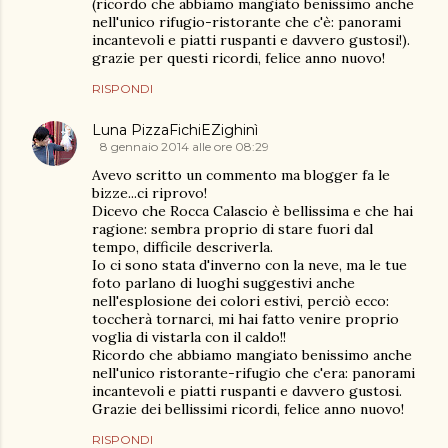
(ricordo che abbiamo mangiato benissimo anche
nell'unico rifugio-ristorante che c'è: panorami
incantevoli e piatti ruspanti e davvero gustosi!).
grazie per questi ricordi, felice anno nuovo!
RISPONDI
Luna PizzaFichiEZighinì
8 gennaio 2014 alle ore 08:29
Avevo scritto un commento ma blogger fa le
bizze...ci riprovo!
Dicevo che Rocca Calascio è bellissima e che hai
ragione: sembra proprio di stare fuori dal
tempo, difficile descriverla.
Io ci sono stata d'inverno con la neve, ma le tue
foto parlano di luoghi suggestivi anche
nell'esplosione dei colori estivi, perciò ecco:
toccherà tornarci, mi hai fatto venire proprio
voglia di vistarla con il caldo!!
Ricordo che abbiamo mangiato benissimo anche
nell'unico ristorante-rifugio che c'era: panorami
incantevoli e piatti ruspanti e davvero gustosi.
Grazie dei bellissimi ricordi, felice anno nuovo!
RISPONDI