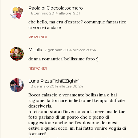
Paola di Cioccolatoamaro
6 gennaio 2014 alle ore 19:31
che bello, ma era d'estate? comunque fantastico,
ci vorrei andare
RISPONDI
Mirtilla
7 gennaio 2014 alle ore 20:54
donna romantica!!bellissime foto :)
RISPONDI
Luna PizzaFichiEZighinì
8 gennaio 2014 alle ore 08:24
Rocca calascio è veramente bellissima e hai
ragione, fa tornare indietro nel tempo, difficile
descriverla.
Io ci sono stata d'inverno con la neve, ma le tue
foto parlano di un posto che è pieno di
suggestione anche nell'esplosione dei mesi
estivi e quindi ecco, mi hai fatto venire voglia di
tornarci!