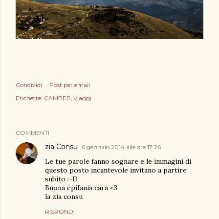
Condividi
Post per email
Etichette:
CAMPER
viaggi
COMMENTI
zia Consu
6 gennaio 2014 alle ore 17:26
Le tue parole fanno sognare e le immagini di
questo posto incantevole invitano a partire
subito :-D
Buona epifania cara <3
la zia consu
RISPONDI