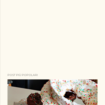
P
POST PIÙ POPOLARI
o
s
t
a
u