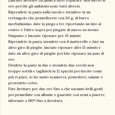
Lasciate lievitare fin quasi a farlo triplicare, non metto le
ore perché gli ambienti sono tutti diversi.
Riprendete la pasta sulla tavola e stendere in un
rettangolo che pennellerete con 50 g. di burro
morbidissimo, date la piega a tre riportando un lato al
centro e l'altro sopra poi piegate di nuovo su stesso
l'impasto e lasciate riposare per 15 minuti.
Riprendete la pasta, stendete con il matterello e fate un
altro giro di pieghe, lasciate riposare altri 15 minuti e
date un altro giro di pieghe poi fate riposare un paio di
ore.
Dividete la paste in due e stendete due cerchi non
troppo sottili e tagliateli in 12 spicchi poi farcite come
più vi piace, io ho usato scamorza, pomodoro, salame e
prosciutto cotto.
Fate lievitare per due ore fino a che saranno belli gonfi
poi pennellate con albume e guarnite con semi a piacere,
infornate a 180° fino a doratura.