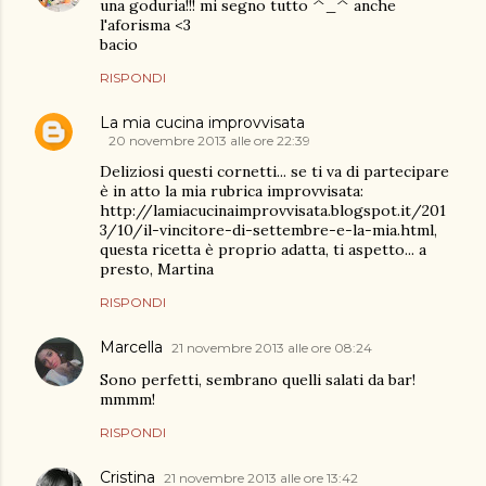
una goduria!!! mi segno tutto ^_^ anche
l'aforisma <3
bacio
RISPONDI
La mia cucina improvvisata
20 novembre 2013 alle ore 22:39
Deliziosi questi cornetti... se ti va di partecipare
è in atto la mia rubrica improvvisata:
http://lamiacucinaimprovvisata.blogspot.it/201
3/10/il-vincitore-di-settembre-e-la-mia.html,
questa ricetta è proprio adatta, ti aspetto... a
presto, Martina
RISPONDI
Marcella
21 novembre 2013 alle ore 08:24
Sono perfetti, sembrano quelli salati da bar!
mmmm!
RISPONDI
Cristina
21 novembre 2013 alle ore 13:42