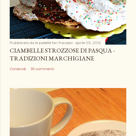
n
c
o
m
m
e
Pubblicato da
le padelle fan fracasso
aprile 03, 2012
n
CIAMBELLE STROZZOSE DI PASQUA -
t
TRADIZIONI MARCHIGIANE
o
Condividi
39 commenti