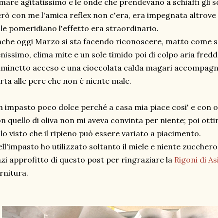
 mare agitatissimo e le onde che prendevano a schiaffi gli 
rò con me l'amica reflex non c'era, era impegnata altrove 
le pomeridiano l'effetto era straordinario.
che oggi Marzo si sta facendo riconoscere, matto come s
nissimo, clima mite e un sole timido poi di colpo aria fredda
minetto acceso e una cioccolata calda magari accompagna
rta alle pere che non è niente male.
 impasto poco dolce perché a casa mia piace cosi' e con ol
n quello di oliva non mi aveva convinta per niente; poi otti
lo visto che il ripieno può essere variato a piacimento.
ll'impasto ho utilizzato soltanto il miele e niente zucchero 
zi approfitto di questo post per ringraziare la
Rigoni di A
rnitura.