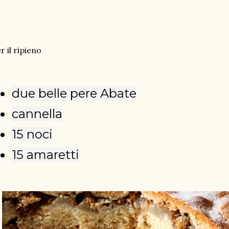
r il ripieno
due belle pere Abate
cannella
15 noci
15 amaretti