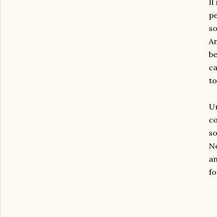
Il
pe
so
An
be
ca
to
Un
co
so
Ne
an
fo