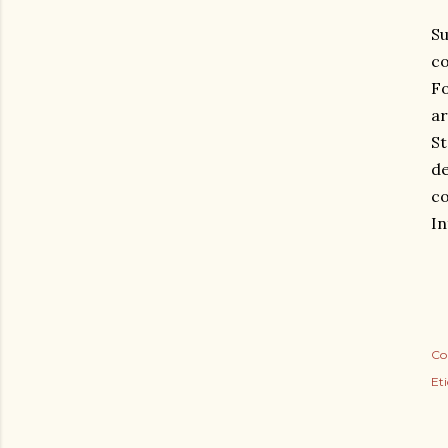
Su
co
Fo
ar
St
de
co
In
Co
Eti