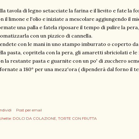
lla tavola di legno setacciate la farina e il lievito e fate la
n il limone e l'olio e iniziate a mescolare aggiungendo il mie
rmate una palla e fatela riposare il tempo di pulire la pera,
omatizzarla con un pizzico di cannella.
endete con le mani in uno stampo imburrato o coperto da
lla pasta, copritela con la pera, gli amaretti sbriciolati e le
n la restante pasta e guarnite con un po' di zucchero sem
fornate a 180° per una mezz'ora ( dipenderà dal forno il te
ndividi
Post per email
chette:
DOLCI DA COLAZIONE
TORTE CON FRUTTA