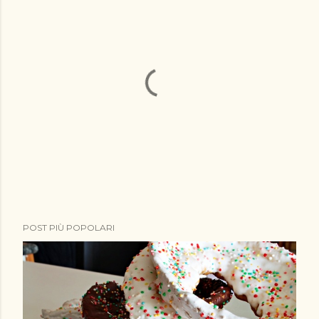
P
POST PIÙ POPOLARI
o
s
t
a
u