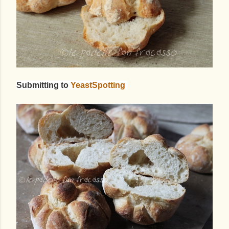
Submitting to
YeastSpotting