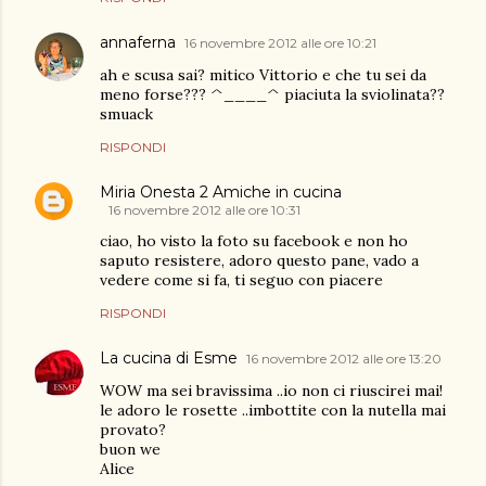
annaferna
16 novembre 2012 alle ore 10:21
ah e scusa sai? mitico Vittorio e che tu sei da
meno forse??? ^____^ piaciuta la sviolinata??
smuack
RISPONDI
Miria Onesta 2 Amiche in cucina
16 novembre 2012 alle ore 10:31
ciao, ho visto la foto su facebook e non ho
saputo resistere, adoro questo pane, vado a
vedere come si fa, ti seguo con piacere
RISPONDI
La cucina di Esme
16 novembre 2012 alle ore 13:20
WOW ma sei bravissima ..io non ci riuscirei mai!
le adoro le rosette ..imbottite con la nutella mai
provato?
buon we
Alice