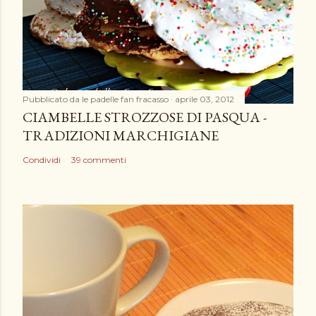
n
c
o
m
m
e
Pubblicato da
le padelle fan fracasso
aprile 03, 2012
n
CIAMBELLE STROZZOSE DI PASQUA -
t
TRADIZIONI MARCHIGIANE
o
Condividi
39 commenti