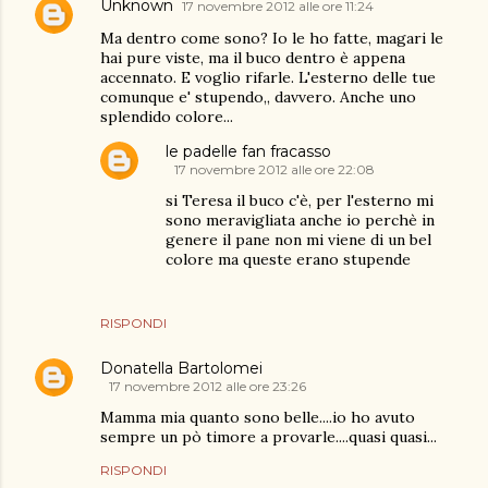
Unknown
17 novembre 2012 alle ore 11:24
Ma dentro come sono? Io le ho fatte, magari le
hai pure viste, ma il buco dentro è appena
accennato. E voglio rifarle. L'esterno delle tue
comunque e' stupendo,, davvero. Anche uno
splendido colore...
le padelle fan fracasso
17 novembre 2012 alle ore 22:08
si Teresa il buco c'è, per l'esterno mi
sono meravigliata anche io perchè in
genere il pane non mi viene di un bel
colore ma queste erano stupende
RISPONDI
Donatella Bartolomei
17 novembre 2012 alle ore 23:26
Mamma mia quanto sono belle....io ho avuto
sempre un pò timore a provarle....quasi quasi...
RISPONDI