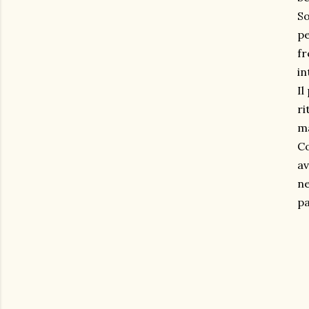
So
pe
fr
in
Il
ri
m
Co
av
ne
pa