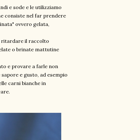
ndi e sode e le utilizziamo
he consiste nel far prendere
trinata" ovvero gelata,
ritardare il raccolto
gelate o brinate mattutine
ato e provare a farle non
re sapore e gusto, ad esempio
lle carni bianche in
are.