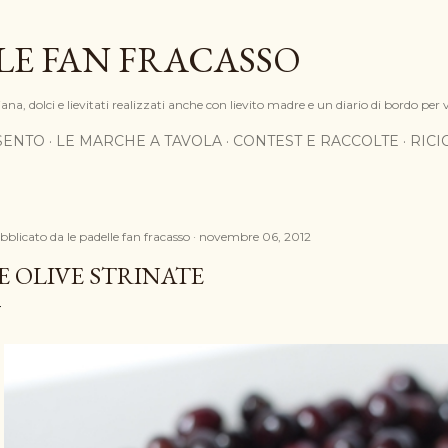
Passa ai contenuti principali
LE FAN FRACASSO
na, dolci e lievitati realizzati anche con lievito madre e un diario di bordo per 
SENTO
LE MARCHE A TAVOLA
CONTEST E RACCOLTE
RIC
bblicato da
le padelle fan fracasso
novembre 06, 2012
E OLIVE STRINATE