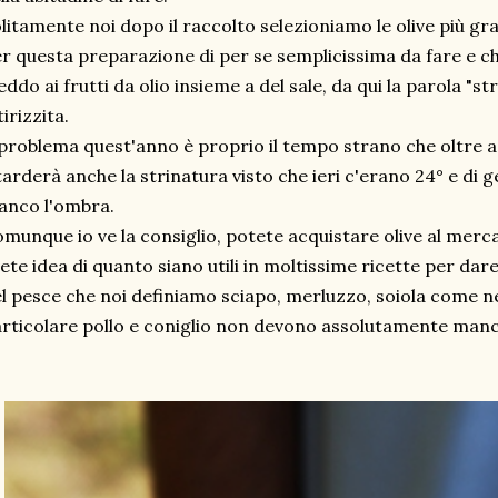
litamente noi dopo il raccolto selezioniamo le olive più gra
r questa preparazione di per se semplicissima da fare e c
eddo ai frutti da olio insieme a del sale, da qui la parola "s
tirizzita.
 problema quest'anno è proprio il tempo strano che oltre a 
tarderà anche la strinatura visto che ieri c'erano 24° e di 
anco l'ombra.
munque io ve la consiglio, potete acquistare olive al merc
ete idea di quanto siano utili in moltissime ricette per da
l pesce che noi definiamo sciapo, merluzzo, soiola come ne
rticolare pollo e coniglio non devono assolutamente manc