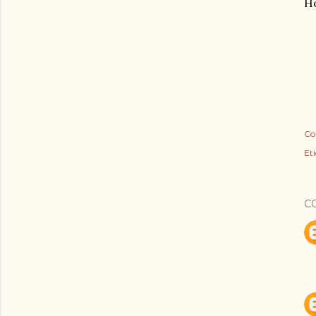
Ho
Co
Eti
C