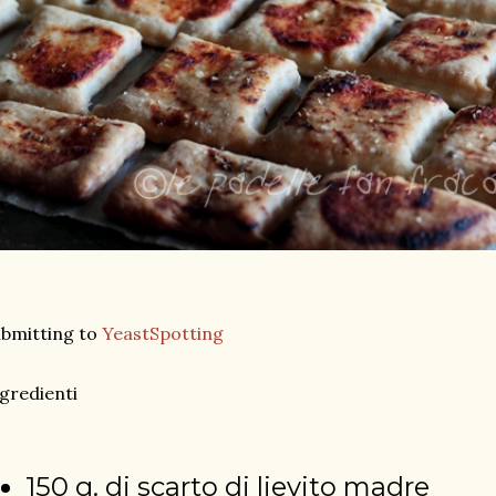
bmitting to
YeastSpotting
gredienti
150 g. di scarto di lievito madre