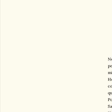
Ne
pe
mi
Ho
co
qu
Po
Sa