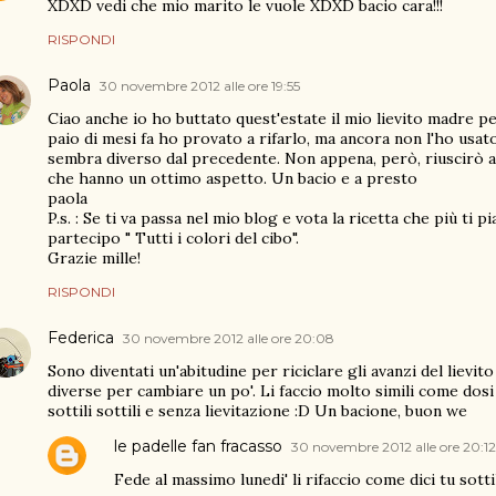
XDXD vedi che mio marito le vuole XDXD bacio cara!!!
RISPONDI
Paola
30 novembre 2012 alle ore 19:55
Ciao anche io ho buttato quest'estate il mio lievito madre 
paio di mesi fa ho provato a rifarlo, ma ancora non l'ho usat
sembra diverso dal precedente. Non appena, però, riuscirò a
che hanno un ottimo aspetto. Un bacio e a presto
paola
P.s. : Se ti va passa nel mio blog e vota la ricetta che più ti p
partecipo " Tutti i colori del cibo".
Grazie mille!
RISPONDI
Federica
30 novembre 2012 alle ore 20:08
Sono diventati un'abitudine per riciclare gli avanzi del lievit
diverse per cambiare un po'. Li faccio molto simili come dosi
sottili sottili e senza lievitazione :D Un bacione, buon we
le padelle fan fracasso
30 novembre 2012 alle ore 20:12
Fede al massimo lunedi' li rifaccio come dici tu sottili 