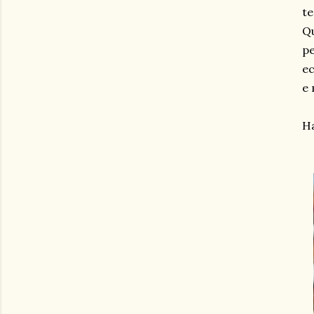
te
Qu
pe
ec
e 
Ha