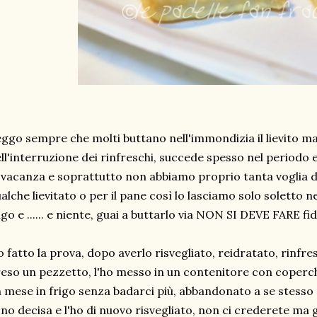
ggo sempre che molti buttano nell'immondizia il lievito 
ll'interruzione dei rinfreschi, succede spesso nel periodo
 vacanza e soprattutto non abbiamo proprio tanta voglia d
alche lievitato o per il pane così lo lasciamo solo soletto n
igo e ...... e niente, guai a buttarlo via NON SI DEVE FARE fid
 fatto la prova, dopo averlo risvegliato, reidratato, rinfre
eso un pezzetto, l'ho messo in un contenitore con coperchio
 mese in frigo senza badarci più, abbandonato a se stesso 
no decisa e l'ho di nuovo risvegliato, non ci crederete ma g