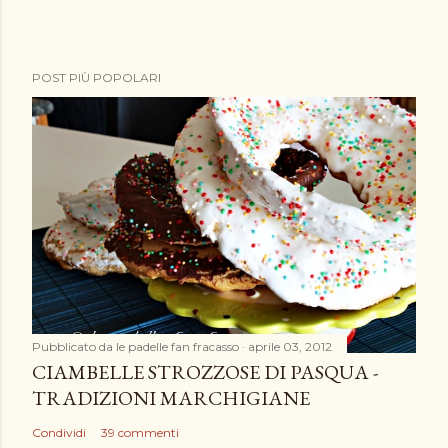
P
POST PIÙ POPOLARI
o
s
t
a
u
n
c
o
m
m
e
Pubblicato da
le padelle fan fracasso
aprile 03, 2012
n
CIAMBELLE STROZZOSE DI PASQUA -
t
TRADIZIONI MARCHIGIANE
o
Condividi
39 commenti