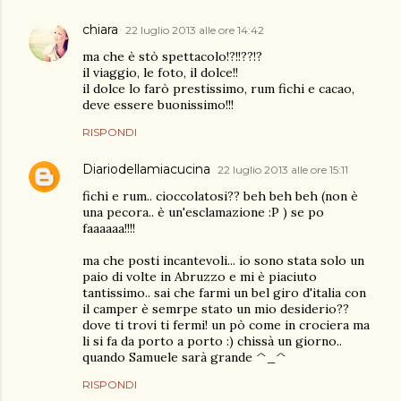
chiara
22 luglio 2013 alle ore 14:42
ma che è stò spettacolo!?!!??!?
il viaggio, le foto, il dolce!!
il dolce lo farò prestissimo, rum fichi e cacao,
deve essere buonissimo!!!
RISPONDI
Diariodellamiacucina
22 luglio 2013 alle ore 15:11
fichi e rum.. cioccolatosi?? beh beh beh (non è
una pecora.. è un'esclamazione :P ) se po
faaaaaa!!!!
ma che posti incantevoli... io sono stata solo un
paio di volte in Abruzzo e mi è piaciuto
tantissimo.. sai che farmi un bel giro d'italia con
il camper è semrpe stato un mio desiderio??
dove ti trovi ti fermi! un pò come in crociera ma
li si fa da porto a porto :) chissà un giorno..
quando Samuele sarà grande ^_^
RISPONDI