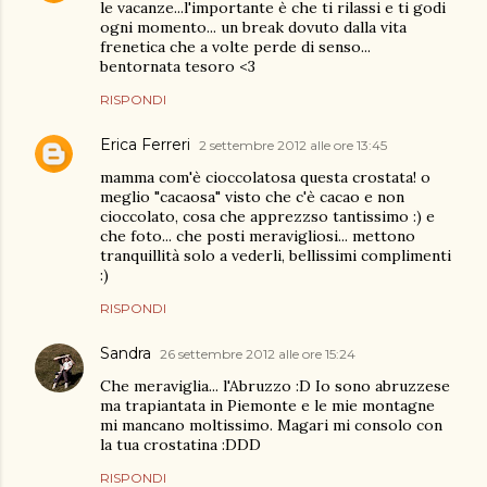
le vacanze...l'importante è che ti rilassi e ti godi
ogni momento... un break dovuto dalla vita
frenetica che a volte perde di senso...
bentornata tesoro <3
RISPONDI
Erica Ferreri
2 settembre 2012 alle ore 13:45
mamma com'è cioccolatosa questa crostata! o
meglio "cacaosa" visto che c'è cacao e non
cioccolato, cosa che apprezzso tantissimo :) e
che foto... che posti meravigliosi... mettono
tranquillità solo a vederli, bellissimi complimenti
:)
RISPONDI
Sandra
26 settembre 2012 alle ore 15:24
Che meraviglia... l'Abruzzo :D Io sono abruzzese
ma trapiantata in Piemonte e le mie montagne
mi mancano moltissimo. Magari mi consolo con
la tua crostatina :DDD
RISPONDI