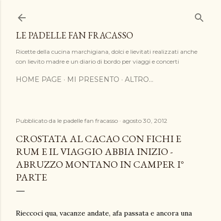
Passa ai contenuti principali
LE PADELLE FAN FRACASSO
Ricette della cucina marchigiana, dolci e lievitati realizzati anche
con lievito madre e un diario di bordo per viaggi e concerti
HOME PAGE
MI PRESENTO
ALTRO…
Pubblicato da
le padelle fan fracasso
agosto 30, 2012
CROSTATA AL CACAO CON FICHI E
RUM E IL VIAGGIO ABBIA INIZIO -
ABRUZZO MONTANO IN CAMPER I°
PARTE
Rieccoci qua, vacanze andate, afa passata e ancora una