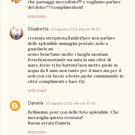
che paesaggi mozzafiato!!!! e vogliamo parlare
del dolce???complimentoni!
RISPONDI
Elisabetta
30 agosto 2012 alle ore 18:33
crostata strepitosa,Sandra!!per non parlare
delle splendide immagini postate..solo a
guardarle,mi
sento bene!!amo molto i luoghi montani,
freschi,nonostante sia nata in una citta' di
mare..forse ti ho battuta?non metto piede in
acqua da 8 anni..non tanto per il mare,ma per il
sole,con cui faccio a botte,anche camminando in
citta'..complimenti e baci ;0))
RISPONDI
Daniela
30 agosto 2012 alle ore 19:06
Bellissimo post con delle foto splendide. Che
meraviglia questa crostata!!
Buona serata Daniela.
RISPONDI