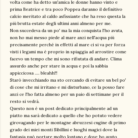
volta come ha detto un'amica le donne hanno vinto e
prima Beatrice e tra poco Poppea daranno il definitivo
calcio meritato al caldo asfissiante che ha reso questa la
più brutta estate degli ultimi anni almeno per me.
Non succedeva da un po' ma la mia conquista l'ho avuta,
non ho mai messo piede al mare anzi nell'acqua più
precisamente perché in effetti al mare ci si va per forza
visti i legami ma è proprio in spiaggia ad arrostire come
facevo un tempo che mi sono rifiutata di andare. Clima
assurdo anche per stare in acqua e poi la sabbia
appiccicosa ..... bleahh!!!
Starò invecchiando ma sto cercando di evitare un bel po'
di cose che mi irritano e mi disturbano, ce la posso fare
anzi ce l'ho fatta almeno per un paio di settimane per il
resto si vedrà.
Questo non è un post dedicato principalmente ad un
piatto ma sarà dedicato a quello che ho potuto vedere
girovagando per le montagne abruzzesi cugine di primo
grado dei miei monti Sibillini e luoghi magici dove la
fantasia può portare molto lontano e dove ho avuto