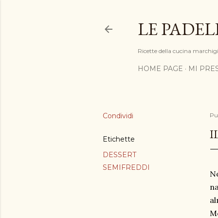
LE PADEL
Ricette della cucina marchigia
HOME PAGE
MI PRE
Condividi
Pu
I
Etichette
DESSERT
SEMIFREDDI
No
na
al
Me