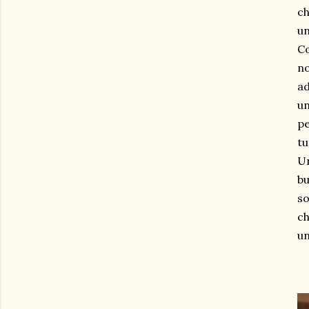
ch
un
Co
no
ad
un
pe
tu
Un
bu
so
ch
un