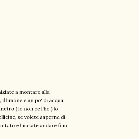
niziate a montare alla
il limone e un po' di acqua,
etro ( io non ce l'ho ) lo
icine, se volete saperne di
montato e lasciate andare fino