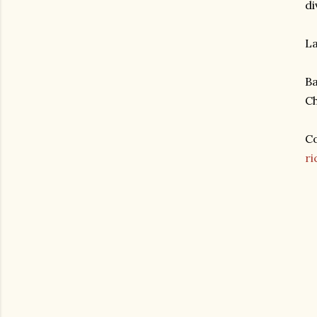
di
La
Ba
C
Co
ri