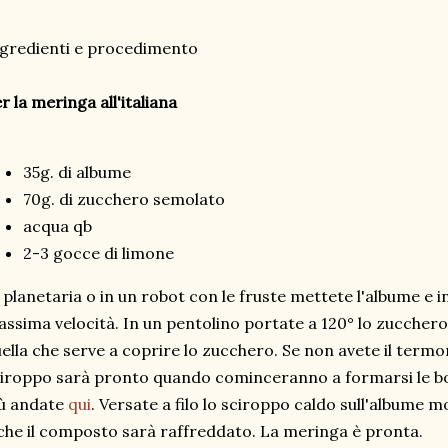
gredienti e procedimento
r la meringa all'italiana
35g. di albume
70g. di zucchero semolato
acqua qb
2-3 gocce di limone
 planetaria o in un robot con le fruste mettete l'albume e i
ssima velocità. In un pentolino portate a 120° lo zucchero, 
ella che serve a coprire lo zucchero. Se non avete il termom
iroppo sarà pronto quando cominceranno a formarsi le boll
ù andate
qui
. Versate a filo lo sciroppo caldo sull'albume 
che il composto sarà raffreddato. La meringa è pronta.