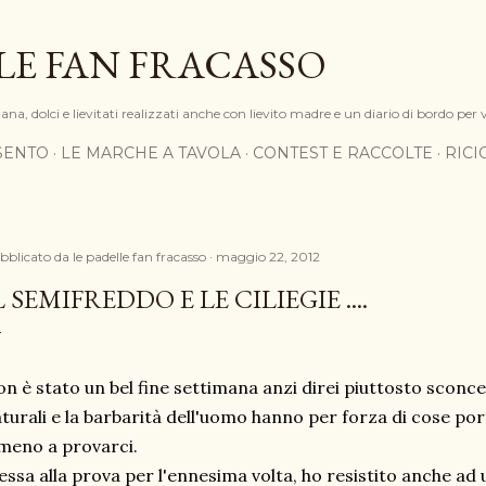
Passa ai contenuti principali
LE FAN FRACASSO
na, dolci e lievitati realizzati anche con lievito madre e un diario di bordo per 
SENTO
LE MARCHE A TAVOLA
CONTEST E RACCOLTE
RIC
bblicato da
le padelle fan fracasso
maggio 22, 2012
L SEMIFREDDO E LE CILIEGIE ....
n è stato un bel fine settimana anzi direi piuttosto sconce
turali e la barbarità dell'uomo hanno per forza di cose port
meno a provarci.
ssa alla prova per l'ennesima volta, ho resistito anche ad 