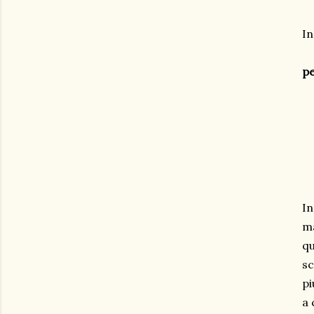
In
pe
In
ma
qu
sc
pi
a 