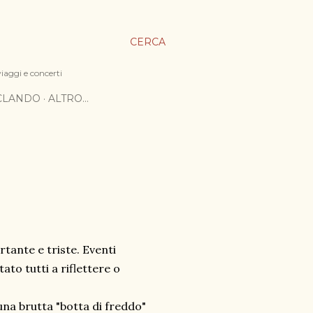
CERCA
viaggi e concerti
ICLANDO
ALTRO…
rtante e triste. Eventi
ato tutti a riflettere o
una brutta "botta di freddo"