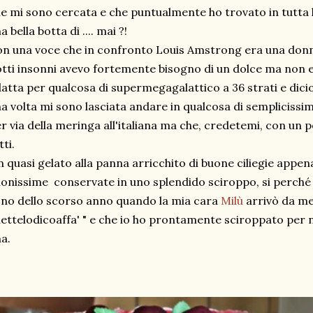
e mi sono cercata e che puntualmente ho trovato in tutta 
a bella botta di .... mai ?!
n una voce che in confronto Louis Amstrong era una donn
tti insonni avevo fortemente bisogno di un dolce ma non e
atta per qualcosa di supermegagalattico a 36 strati e dici
a volta mi sono lasciata andare in qualcosa di sempliciss
r via della meringa all'italiana ma che, credetemi, con un 
tti.
 quasi gelato alla panna arricchito di buone ciliegie appe
onissime conservate in uno splendido sciroppo, si perché 
no dello scorso anno quando la mia cara
Milù
arrivò da me 
ettelodicoaffa' " e che io ho prontamente sciroppato p
a.