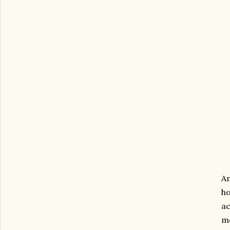
Am
ho
ac
me