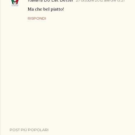
Italians Do Eat Better
27 ottobre 2012 alle ore 13:21
Ma che bel piatto!
RISPONDI
P
POST PIÙ POPOLARI
o