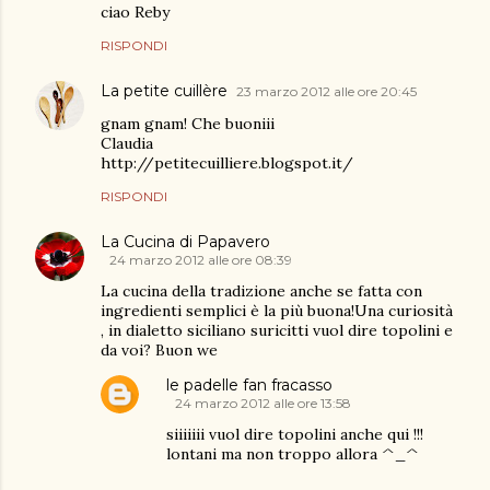
ciao Reby
RISPONDI
La petite cuillère
23 marzo 2012 alle ore 20:45
gnam gnam! Che buoniii
Claudia
http://petitecuilliere.blogspot.it/
RISPONDI
La Cucina di Papavero
24 marzo 2012 alle ore 08:39
La cucina della tradizione anche se fatta con
ingredienti semplici è la più buona!Una curiosità
, in dialetto siciliano suricitti vuol dire topolini e
da voi? Buon we
le padelle fan fracasso
24 marzo 2012 alle ore 13:58
siiiiiii vuol dire topolini anche qui !!!
lontani ma non troppo allora ^_^