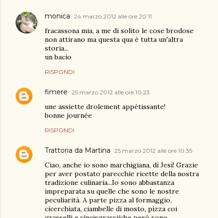
monica
24 marzo 2012 alle ore 20:11
fracassona mia, a me di solito le cose brodose
non attirano ma questa qua è tutta un'altra
storia...
un bacio
RISPONDI
fimere
25 marzo 2012 alle ore 10:23
une assiette drolement appétissante!
bonne journée
RISPONDI
Trattoria da Martina
25 marzo 2012 alle ore 10:35
Ciao, anche io sono marchigiana, di Jesi! Grazie
per aver postato parecchie ricette della nostra
tradizione culinaria...Io sono abbastanza
impreparata su quelle che sono le nostre
peculiarità. A parte pizza al formaggio,
cicerchiata, ciambelle di mosto, pizza coi
grasselli e vincisgrassi(che però sono