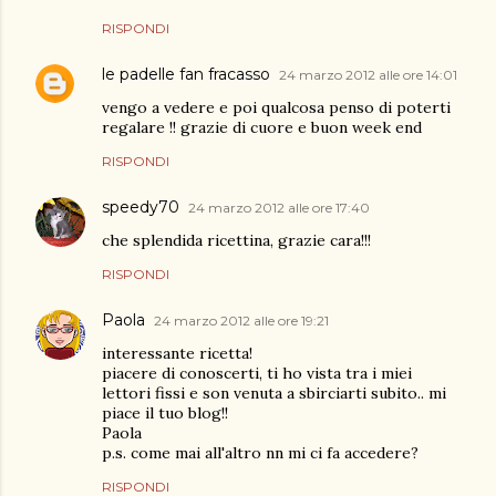
RISPONDI
le padelle fan fracasso
24 marzo 2012 alle ore 14:01
vengo a vedere e poi qualcosa penso di poterti
regalare !! grazie di cuore e buon week end
RISPONDI
speedy70
24 marzo 2012 alle ore 17:40
che splendida ricettina, grazie cara!!!
RISPONDI
Paola
24 marzo 2012 alle ore 19:21
interessante ricetta!
piacere di conoscerti, ti ho vista tra i miei
lettori fissi e son venuta a sbirciarti subito.. mi
piace il tuo blog!!
Paola
p.s. come mai all'altro nn mi ci fa accedere?
RISPONDI