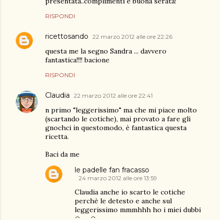
presentata..complimenti e buona serata!
RISPONDI
ricettosando
22 marzo 2012 alle ore 22:26
questa me la segno Sandra ... davvero
fantastica!!!! bacione
RISPONDI
Claudia
22 marzo 2012 alle ore 22:41
n primo "leggerissimo" ma che mi piace molto
(scartando le cotiche), mai provato a fare gli
gnochci in questomodo, è fantastica questa
ricetta.
Baci da me
le padelle fan fracasso
24 marzo 2012 alle ore 13:59
Claudia anche io scarto le cotiche
perchè le detesto e anche sul
leggerissimo mmmhhh ho i miei dubbi
^__^