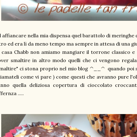
 affiancare nella mia dispensa quel barattolo di meringhe
tro ed era lì da meno tempo ma sempre in attesa di una giu
 casa Chabb non amiamo mangiare il torrone classico e 
ver smaltire in altro modo quelli che ci vengono regalati .
maltire" ci stona proprio nel mio blog ^__^ quando poi s
iamateli come vi pare ) come questi che avranno pure l'ol
anno quella deliziosa copertura di cioccolato croccan
ffernza .....