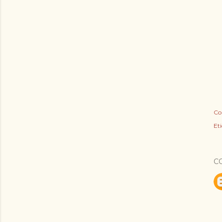
Co
Eti
C