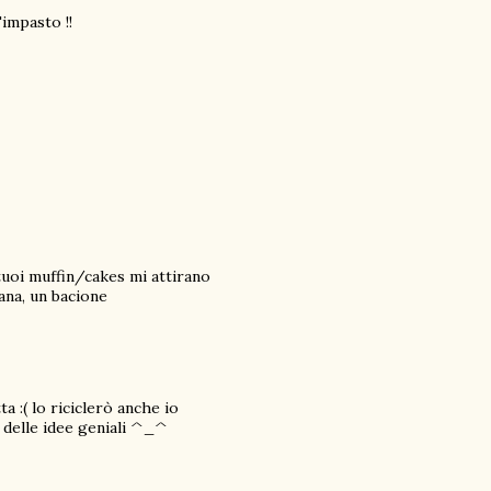
'impasto !!
 tuoi muffin/cakes mi attirano
ana, un bacione
 :( lo riciclerò anche io
 delle idee geniali ^_^