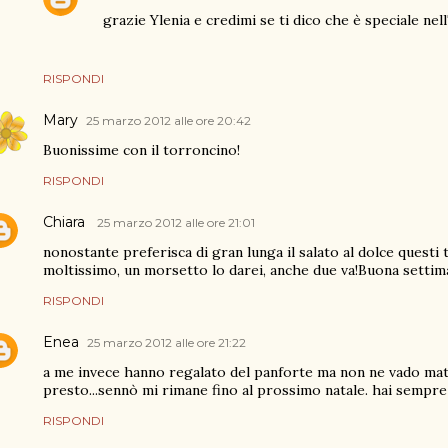
grazie Ylenia e credimi se ti dico che è speciale nell
RISPONDI
Mary
25 marzo 2012 alle ore 20:42
Buonissime con il torroncino!
RISPONDI
Chiara
25 marzo 2012 alle ore 21:01
nonostante preferisca di gran lunga il salato al dolce questi
moltissimo, un morsetto lo darei, anche due va!Buona settim
RISPONDI
Enea
25 marzo 2012 alle ore 21:22
a me invece hanno regalato del panforte ma non ne vado matta
presto...sennò mi rimane fino al prossimo natale. hai sempre
RISPONDI