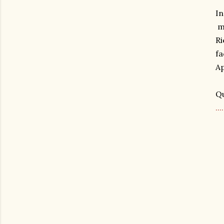
In
me
Ri
fa
Ap
Qu
...