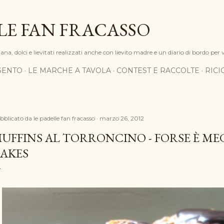
Passa ai contenuti principali
LE FAN FRACASSO
na, dolci e lievitati realizzati anche con lievito madre e un diario di bordo per 
SENTO
LE MARCHE A TAVOLA
CONTEST E RACCOLTE
RIC
bblicato da
le padelle fan fracasso
marzo 26, 2012
UFFINS AL TORRONCINO - FORSE È ME
AKES