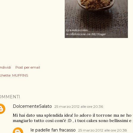
ndividi
Post per email
chette:
MUFFINS
OMMENTI
DolcementeSalato
25 marzo 2012 alle ore 20:36
Mi hai dato una splendida idea! Io adoro il torrone ma ne ho
mangiarlo tutto così com'è :D , i tuoi cakes sono bellissimi e
le padelle fan fracasso
25 marzo 2012 alle ore 20:38