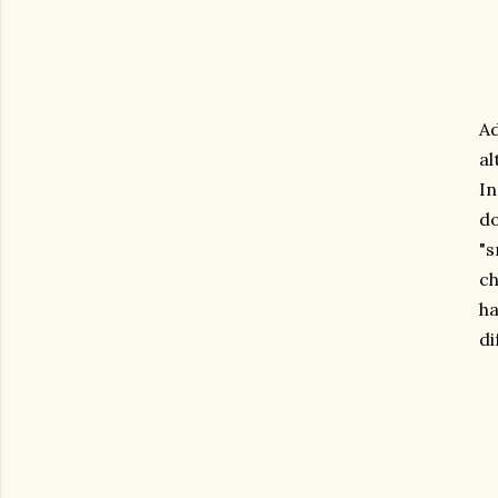
Ad
al
In
do
"s
ch
h
di