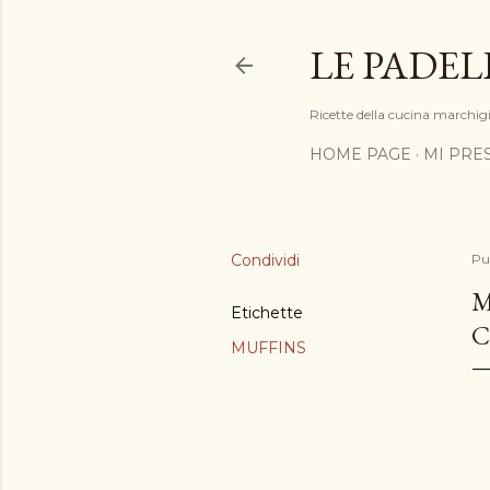
LE PADEL
Ricette della cucina marchigia
HOME PAGE
MI PRE
Condividi
Pu
M
Etichette
C
MUFFINS