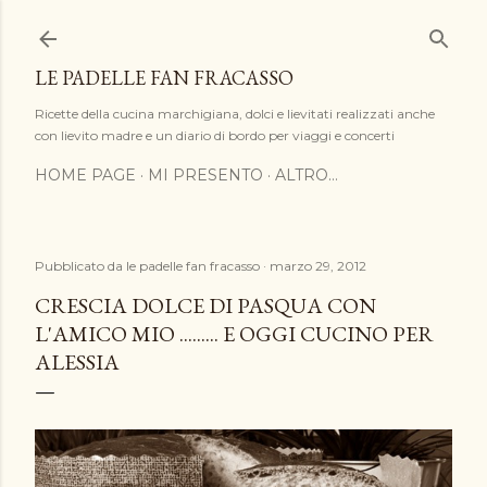
Passa ai contenuti principali
LE PADELLE FAN FRACASSO
Ricette della cucina marchigiana, dolci e lievitati realizzati anche
con lievito madre e un diario di bordo per viaggi e concerti
HOME PAGE
MI PRESENTO
ALTRO…
Pubblicato da
le padelle fan fracasso
marzo 29, 2012
CRESCIA DOLCE DI PASQUA CON
L'AMICO MIO ......... E OGGI CUCINO PER
ALESSIA