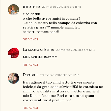
annaferna
29 marzo 2012 alle ore 11:45
ciao chabb
o che bello avere amici in comune!!
....e se lo metto nello stampo da colomba con
relativa glassa?? mumble mumble....
baciotti romanticona!!
RISPONDI
La cucina di Esme
29 marzo 2012 alle ore 12:12
MERAVIGLIOSA!!!!!!!!!!!!
RISPONDI
Damiana
29 marzo 2012 alle ore 12:13
Hai ragione il tuo amichetto ti è veramente
fedele,ti da gran soddisfazioni!!Ed io estasiata ne
ammiro le qualità in attesa di mettere anche il
mio Ken in funzione!!Baci cara,non sai quanto
vorrei sentirne il profumino!!
RISPONDI