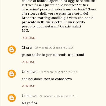
delizie di nonna Papera" e da oggi sarò una tua
lettrice fissa! Quante belle ricette!!!!!!!!!! Sei
bravissima! posso chiederti una cortesia? Sono
alla ricerca della vera e classica ricetta del
Brodetto marchigiano!Ho già visto che non è
presente nelle tue ricette! E' un ricordo
perduto! puoi aiutarmi? Grazie, saluti
M.G.
RISPONDI
Chiara
29 marzo 2012 alle ore 21:30
passo anche io per merenda, aspettami!
RISPONDI
Unknown
29 marzo 2012 alle ore 22:50
che bel dolce! non lo conoscevo
RISPONDI
Unknown
30 marzo 2012 alle ore 17:10
Magnifica!