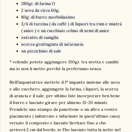
280gr. di farina O
2 uova da circa 60g.
80g. di burro morbidissimo
3/4 di tazzina ( da caffè ) di liquori tra rum e mistrà
( anice ) e un cucchiaio colmo di semi di anice
estratto di vaniglia
scorza grattugiata di un'arancia
un pizzichino di sale
* volendo potete aggiungere 150gr. tra uvetta e canditi
ma io non li metto perché la preferiamo senza
Nell'impastatrice mettete il I° impasto insieme alle uova
e allo zucchero, aggiungete la farina, i liquori, la scorza
di arancia e il sale, per ultimo fate incorporare ben bene
il burro e lasciate girare per almeno 15-20 minuti.
Prendete uno stampo da panettone o un altro a vostro
piacimento ( imburrate e infarinate in quest'ultimo caso),
versate il composto e lasciate lievitare fino a che
arriverà 2 cm dal bordo, io l'ho lasciato tutta la notte nel