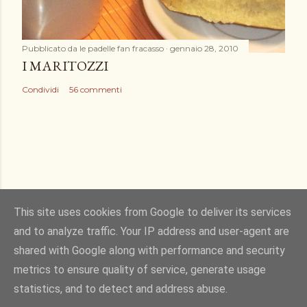
Pubblicato da
le padelle fan fracasso
gennaio 28, 2010
I MARITOZZI
Condividi
56 commenti
This site uses cookies from Google to deliver its services
and to analyze traffic. Your IP address and user-agent are
Powered by Blogger
shared with Google along with performance and security
metrics to ensure quality of service, generate usage
Immagini dei temi di
Gintare Marcel
statistics, and to detect and address abuse.
Tutti i diritti riservati Sandra Merizzi