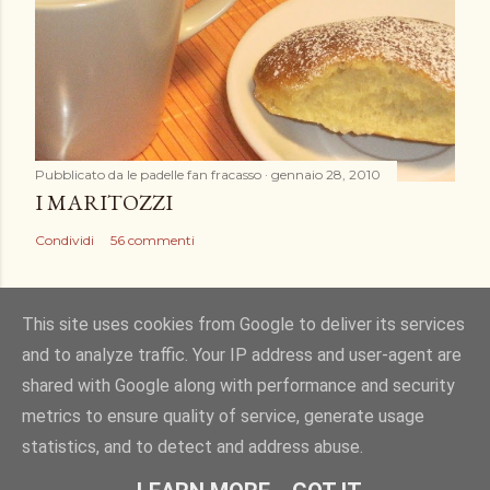
Pubblicato da
le padelle fan fracasso
gennaio 28, 2010
I MARITOZZI
Condividi
56 commenti
This site uses cookies from Google to deliver its services
and to analyze traffic. Your IP address and user-agent are
Powered by Blogger
shared with Google along with performance and security
metrics to ensure quality of service, generate usage
Immagini dei temi di
Gintare Marcel
statistics, and to detect and address abuse.
Tutti i diritti riservati Sandra Merizzi