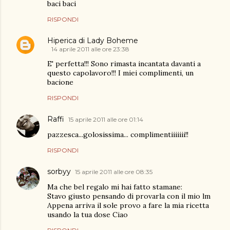
baci baci
RISPONDI
Hiperica di Lady Boheme
14 aprile 2011 alle ore 23:38
E' perfetta!!! Sono rimasta incantata davanti a
questo capolavoro!!! I miei complimenti, un
bacione
RISPONDI
Raffi
15 aprile 2011 alle ore 01:14
pazzesca...golosissima... complimentiiiiiii!!
RISPONDI
sorbyy
15 aprile 2011 alle ore 08:35
Ma che bel regalo mi hai fatto stamane:
Stavo giusto pensando di provarla con il mio lm
Appena arriva il sole provo a fare la mia ricetta
usando la tua dose Ciao