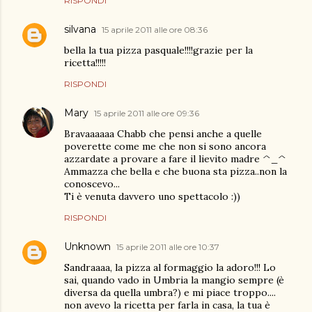
RISPONDI
silvana
15 aprile 2011 alle ore 08:36
bella la tua pizza pasquale!!!!grazie per la
ricetta!!!!!
RISPONDI
Mary
15 aprile 2011 alle ore 09:36
Bravaaaaaa Chabb che pensi anche a quelle
poverette come me che non si sono ancora
azzardate a provare a fare il lievito madre ^_^
Ammazza che bella e che buona sta pizza..non la
conoscevo...
Ti è venuta davvero uno spettacolo :))
RISPONDI
Unknown
15 aprile 2011 alle ore 10:37
Sandraaaa, la pizza al formaggio la adoro!!! Lo
sai, quando vado in Umbria la mangio sempre (è
diversa da quella umbra?) e mi piace troppo....
non avevo la ricetta per farla in casa, la tua è