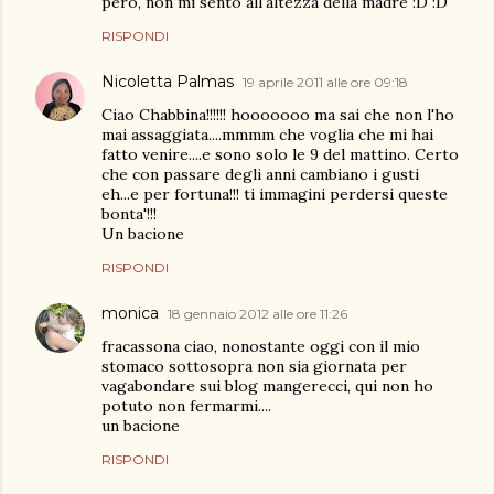
però, non mi sento all'altezza della madre :D :D
RISPONDI
Nicoletta Palmas
19 aprile 2011 alle ore 09:18
Ciao Chabbina!!!!!! hooooooo ma sai che non l'ho
mai assaggiata....mmmm che voglia che mi hai
fatto venire....e sono solo le 9 del mattino. Certo
che con passare degli anni cambiano i gusti
eh...e per fortuna!!! ti immagini perdersi queste
bonta'!!!
Un bacione
RISPONDI
monica
18 gennaio 2012 alle ore 11:26
fracassona ciao, nonostante oggi con il mio
stomaco sottosopra non sia giornata per
vagabondare sui blog mangerecci, qui non ho
potuto non fermarmi....
un bacione
RISPONDI