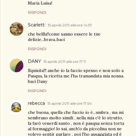
Maria Luisa!
RISPONDI
Scarlett:
15 aprile 2011 alle ore 14:57
che bellla!!come sanno essere le tue
delizie...brava..baci
RISPONDI
DANY
15 aprile 2011 alle ore 17:11
Squisita!!! anche io la faccio spesso e non solo a
Pasqua, la ricetta me l'ha tramandata mia nonna.
baci Dany
RISPONDI
rebecca
15 aprile 2011 alle ore 17:54
che buona, quella che faccio io è...umbra , ma mi
sembrano molto simili , nella mia c'è lo strutto,
la farò venerdì santo , non è pasqua senza torta
al formaggio! lo sai, anch'o da piccolina non ne
volevo sentir parlare , poi l'ho assaggiata ed è