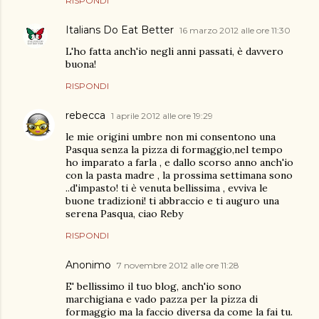
RISPONDI
Italians Do Eat Better
16 marzo 2012 alle ore 11:30
L'ho fatta anch'io negli anni passati, è davvero
buona!
RISPONDI
rebecca
1 aprile 2012 alle ore 19:29
le mie origini umbre non mi consentono una
Pasqua senza la pizza di formaggio,nel tempo
ho imparato a farla , e dallo scorso anno anch'io
con la pasta madre , la prossima settimana sono
..d'impasto! ti è venuta bellissima , evviva le
buone tradizioni! ti abbraccio e ti auguro una
serena Pasqua, ciao Reby
RISPONDI
Anonimo
7 novembre 2012 alle ore 11:28
E' bellissimo il tuo blog, anch'io sono
marchigiana e vado pazza per la pizza di
formaggio ma la faccio diversa da come la fai tu.