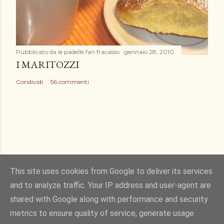
Pubblicato da
le padelle fan fracasso
gennaio 28, 2010
I MARITOZZI
Condividi
56 commenti
This site uses cookies from Google to deliver its services
and to analyze traffic. Your IP address and user-agent are
Powered by Blogger
shared with Google along with performance and security
metrics to ensure quality of service, generate usage
Immagini dei temi di
Gintare Marcel