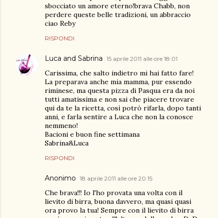
sbocciato un amore eterno!brava Chabb, non
perdere queste belle tradizioni, un abbraccio
ciao Reby
RISPONDI
Luca and Sabrina
15 aprile 2011 alle ore 18:01
Carissima, che salto indietro mi hai fatto fare!
La preparava anche mia mamma, pur essendo
riminese, ma questa pizza di Pasqua era da noi
tutti amatissima e non sai che piacere trovare
qui da te la ricetta, così potrò rifarla, dopo tanti
anni, e farla sentire a Luca che non la conosce
nemmeno!
Bacioni e buon fine settimana
Sabrina&Luca
RISPONDI
Anonimo
18 aprile 2011 alle ore 20:15
Che brava!!! Io l'ho provata una volta con il
lievito di birra, buona davvero, ma quasi quasi
ora provo la tua! Sempre con il lievito di birra