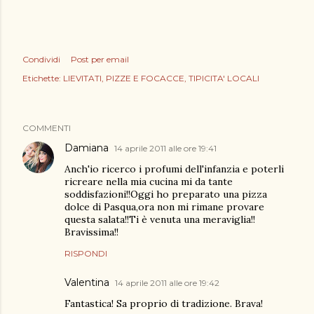
Condividi
Post per email
Etichette:
LIEVITATI
PIZZE E FOCACCE
TIPICITA' LOCALI
COMMENTI
Damiana
14 aprile 2011 alle ore 19:41
Anch'io ricerco i profumi dell'infanzia e poterli
ricreare nella mia cucina mi da tante
soddisfazioni!!Oggi ho preparato una pizza
dolce di Pasqua,ora non mi rimane provare
questa salata!!Ti è venuta una meraviglia!!
Bravissima!!
RISPONDI
Valentina
14 aprile 2011 alle ore 19:42
Fantastica! Sa proprio di tradizione. Brava!