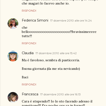
che magari lo facevo anche io.
RISPONDI
Federica Simoni
17 dicembre 2010 alle ore 14:24
che
belloooooooooooooooooooo!!!bravissimeeeee
tutte!!!
RISPONDI
Claudia
17 dicembre 2010 alle ore 15:42
Ma è favoloso, sembra di pasticceria.
Buona giornata (da me sta nevicando)
Baci
RISPONDI
Francesca
17 dicembre 2010 alle ore 16:13
Cara è stupendo!!! Io lo sto facendo adesso il
panettone!!!! Fra poche ore va in forno!!!