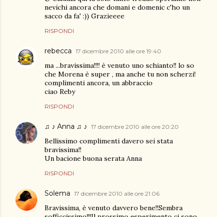
nevichi ancora che domani e domenic c'ho un
sacco da fa' :)) Grazieeee
RISPONDI
rebecca
17 dicembre 2010 alle ore 19:40
ma ...bravissima!!!! è venuto uno schianto!! lo so
che Morena è super , ma anche tu non scherzi!
complimenti ancora, un abbraccio
ciao Reby
RISPONDI
♫ ♪ Anna ♫ ♪
17 dicembre 2010 alle ore 20:20
Bellissimo complimenti davero sei stata
bravissima!!
Un bacione buona serata Anna
RISPONDI
Solema
17 dicembre 2010 alle ore 21:06
Bravissima, è venuto davvero bene!!Sembra
sofficcissimo!!!Il prossimo esperimento ci sono