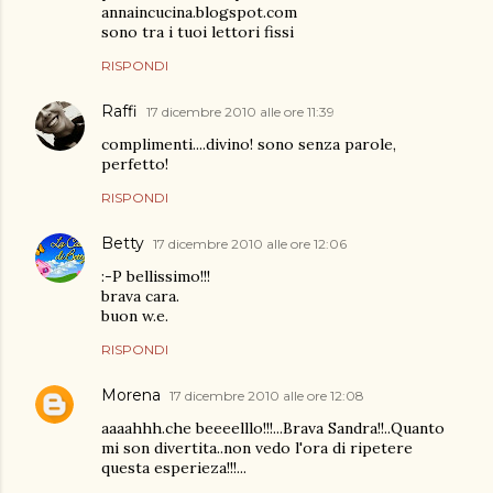
annaincucina.blogspot.com
sono tra i tuoi lettori fissi
RISPONDI
Raffi
17 dicembre 2010 alle ore 11:39
complimenti....divino! sono senza parole,
perfetto!
RISPONDI
Betty
17 dicembre 2010 alle ore 12:06
:-P bellissimo!!!
brava cara.
buon w.e.
RISPONDI
Morena
17 dicembre 2010 alle ore 12:08
aaaahhh.che beeeelllo!!!...Brava Sandra!!..Quanto
mi son divertita..non vedo l'ora di ripetere
questa esperieza!!!...