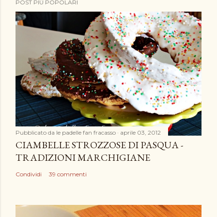
POST PIÙ POPOLARI
o
s
t
a
u
n
c
o
m
m
e
Pubblicato da
le padelle fan fracasso
aprile 03, 2012
n
CIAMBELLE STROZZOSE DI PASQUA -
t
TRADIZIONI MARCHIGIANE
o
Condividi
39 commenti