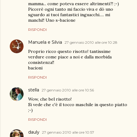
mamma... come poteva essere altrimenti?! ;-)
Piccerè ogni tanto mi faccio viva e dò uno
sguardo ai tuoi fantastici inguacchi..... mi
manchi!! Uno s-bacione
RISPONDI
Manuela e Silvia
27 gennaio 2010 alle ore 10:28
Proprio ricco questo risotto! tantissime
verdure come piace a noi e dalla morbida
consistenza!!
bacioni
RISPONDI
stella
27 gennaio 2010 alle ore 10:56
Wow, che bel risotto!
Si vede che c'è il tocco maschile in questo piatto
;-)
RISPONDI
dauly
27 gennaio 2010 alle ore 10:57