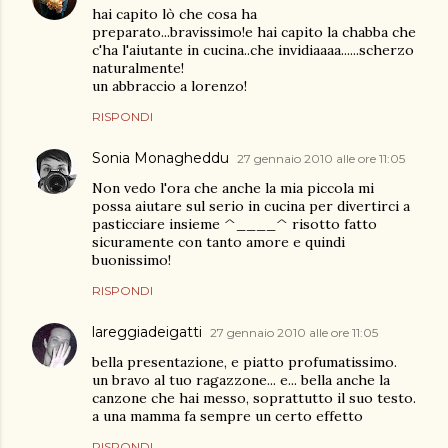
hai capito lò che cosa ha
preparato...bravissimo!e hai capito la chabba che
c'ha l'aiutante in cucina..che invidiaaaa......scherzo
naturalmente!
un abbraccio a lorenzo!
RISPONDI
Sonia Monagheddu
27 gennaio 2010 alle ore 11:05
Non vedo l'ora che anche la mia piccola mi
possa aiutare sul serio in cucina per divertirci a
pasticciare insieme ^____^ risotto fatto
sicuramente con tanto amore e quindi
buonissimo!
RISPONDI
lareggiadeigatti
27 gennaio 2010 alle ore 11:05
bella presentazione, e piatto profumatissimo.
un bravo al tuo ragazzone... e... bella anche la
canzone che hai messo, soprattutto il suo testo.
a una mamma fa sempre un certo effetto
RISPONDI