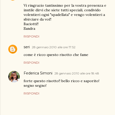
Vi ringrazio tantissimo per la vostra presenza e
inutile dirvi che siete tutti speciali, condivido
volentieri ogni "spadellata" e vengo volentieri a
sbirciare da voi!!
Baciotti!!
Sandra
RISPONDI
seri
28 gennaio 2010 alle ore 17:52
come è ricco questo risotto che fame
RISPONDI
Federica Simoni
28 gennaio 2010 alle ore 18:48
forte questo risotto!! bello ricco e saporito!
segno segno!
RISPONDI