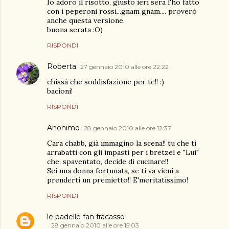
Io adoro il risotto, giusto ieri sera l'ho fatto
con i peperoni rossi...gnam gnam.... proverò
anche questa versione.
buona serata :O)
RISPONDI
Roberta
27 gennaio 2010 alle ore 22:22
chissà che soddisfazione per te!! :)
bacioni!
RISPONDI
Anonimo
28 gennaio 2010 alle ore 12:37
Cara chabb, già immagino la scena!! tu che ti
arrabatti con gli impasti per i bretzel e "Lui"
che, spaventato, decide di cucinare!!
Sei una donna fortunata, se ti va vieni a
prenderti un premietto!! E'meritatissimo!
RISPONDI
le padelle fan fracasso
28 gennaio 2010 alle ore 15:03