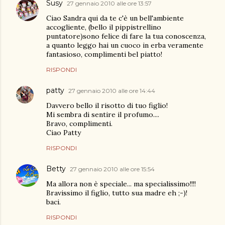
Susy
27 gennaio 2010 alle ore 13:57
Ciao Sandra qui da te c'è un bell'ambiente
accogliente, (bello il pippistrellino
puntatore)sono felice di fare la tua conoscenza,
a quanto leggo hai un cuoco in erba veramente
fantasioso, complimenti bel piatto!
RISPONDI
patty
27 gennaio 2010 alle ore 14:44
Davvero bello il risotto di tuo figlio!
Mi sembra di sentire il profumo....
Bravo, complimenti.
Ciao Patty
RISPONDI
Betty
27 gennaio 2010 alle ore 15:54
Ma allora non è speciale... ma specialissimo!!!!
Bravissimo il figlio, tutto sua madre eh ;-)!
baci.
RISPONDI