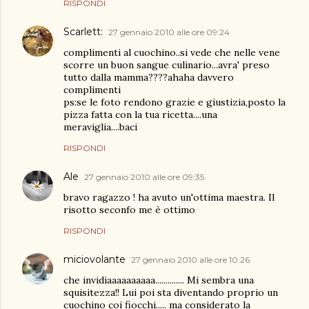
RISPONDI
Scarlett:
27 gennaio 2010 alle ore 09:24
complimenti al cuochino..si vede che nelle vene
scorre un buon sangue culinario...avra' preso
tutto dalla mamma????ahaha davvero
complimenti
ps:se le foto rendono grazie e giustizia,posto la
pizza fatta con la tua ricetta....una
meraviglia....baci
RISPONDI
Ale
27 gennaio 2010 alle ore 09:35
bravo ragazzo ! ha avuto un'ottima maestra. Il
risotto seconfo me è ottimo
RISPONDI
miciovolante
27 gennaio 2010 alle ore 10:26
che invidiaaaaaaaaaa.............. Mi sembra una
squisitezza!! Lui poi sta diventando proprio un
cuochino coi fiocchi..... ma considerato la