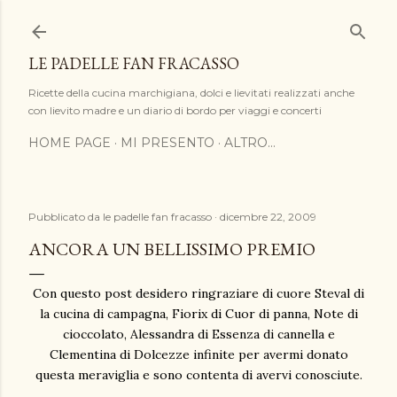
Passa ai contenuti principali
LE PADELLE FAN FRACASSO
Ricette della cucina marchigiana, dolci e lievitati realizzati anche
con lievito madre e un diario di bordo per viaggi e concerti
HOME PAGE
MI PRESENTO
ALTRO…
Pubblicato da
le padelle fan fracasso
dicembre 22, 2009
ANCORA UN BELLISSIMO PREMIO
Con questo post desidero ringraziare di cuore Steval di
la cucina di campagna, Fiorix di Cuor di panna, Note di
cioccolato, Alessandra di Essenza di cannella e
Clementina di Dolcezze infinite per avermi donato
questa meraviglia e sono contenta di avervi conosciute.