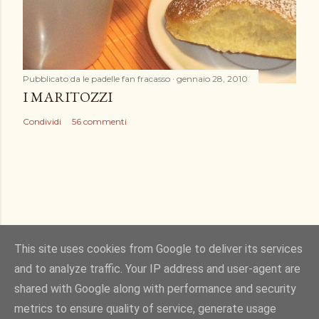
Pubblicato da
le padelle fan fracasso
gennaio 28, 2010
I MARITOZZI
Condividi
56 commenti
This site uses cookies from Google to deliver its services
and to analyze traffic. Your IP address and user-agent are
Powered by Blogger
shared with Google along with performance and security
metrics to ensure quality of service, generate usage
Immagini dei temi di
Gintare Marcel