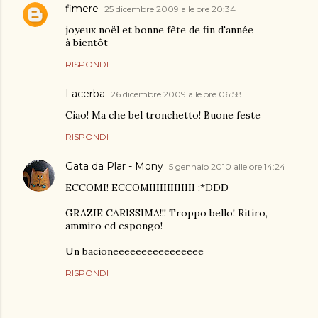
fimere
25 dicembre 2009 alle ore 20:34
joyeux noël et bonne fête de fin d'année
à bientôt
RISPONDI
Lacerba
26 dicembre 2009 alle ore 06:58
Ciao! Ma che bel tronchetto! Buone feste
RISPONDI
Gata da Plar - Mony
5 gennaio 2010 alle ore 14:24
ECCOMI! ECCOMIIIIIIIIIIIII :*DDD
GRAZIE CARISSIMA!!! Troppo bello! Ritiro,
ammiro ed espongo!
Un bacioneeeeeeeeeeeeeeee
RISPONDI