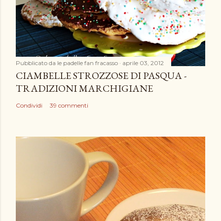
c
o
m
m
e
Pubblicato da
le padelle fan fracasso
aprile 03, 2012
n
CIAMBELLE STROZZOSE DI PASQUA -
t
TRADIZIONI MARCHIGIANE
o
Condividi
39 commenti