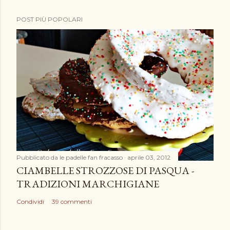
P
POST PIÙ POPOLARI
o
s
t
a
u
n
c
o
m
m
e
Pubblicato da
le padelle fan fracasso
aprile 03, 2012
n
CIAMBELLE STROZZOSE DI PASQUA -
t
TRADIZIONI MARCHIGIANE
o
Condividi
39 commenti