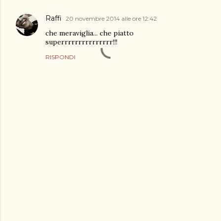
Raffi
20 novembre 2014 alle ore 12:42
che meraviglia... che piatto
superrrrrrrrrrrrrrr!!!
RISPONDI