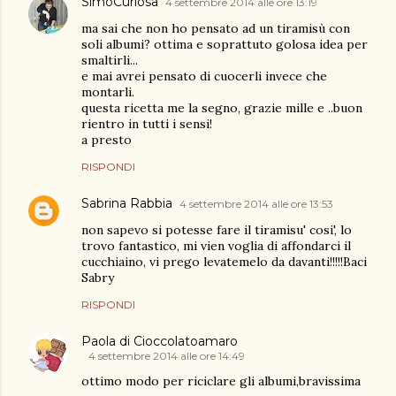
SimoCuriosa
4 settembre 2014 alle ore 13:19
ma sai che non ho pensato ad un tiramisù con
soli albumi? ottima e soprattuto golosa idea per
smaltirli...
e mai avrei pensato di cuocerli invece che
montarli.
questa ricetta me la segno, grazie mille e ..buon
rientro in tutti i sensi!
a presto
RISPONDI
Sabrina Rabbia
4 settembre 2014 alle ore 13:53
non sapevo si potesse fare il tiramisu' cosi', lo
trovo fantastico, mi vien voglia di affondarci il
cucchiaino, vi prego levatemelo da davanti!!!!!Baci
Sabry
RISPONDI
Paola di Cioccolatoamaro
4 settembre 2014 alle ore 14:49
ottimo modo per riciclare gli albumi,bravissima