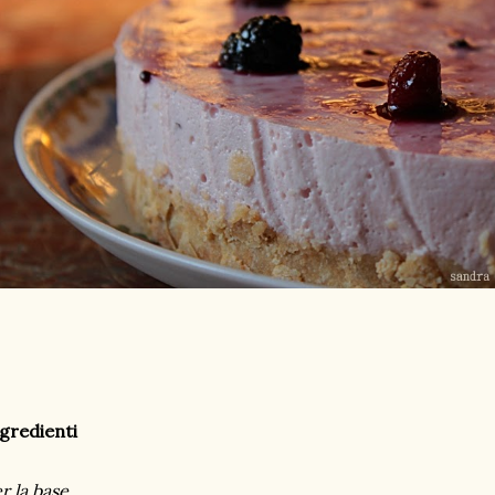
gredienti
r la base