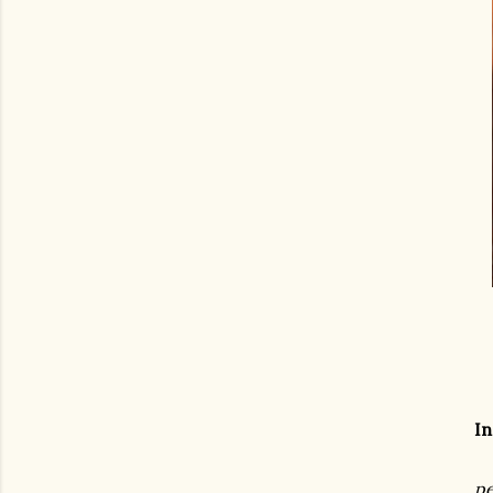
In
pe