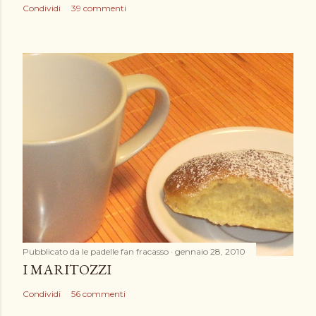
o
Condividi
39 commenti
Pubblicato da
le padelle fan fracasso
gennaio 28, 2010
I MARITOZZI
Condividi
56 commenti