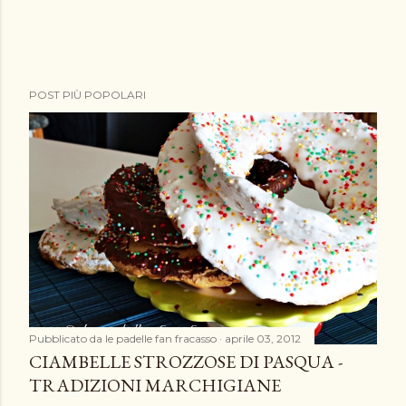
P
POST PIÙ POPOLARI
o
s
t
a
u
n
c
o
m
m
e
Pubblicato da
le padelle fan fracasso
aprile 03, 2012
n
CIAMBELLE STROZZOSE DI PASQUA -
t
TRADIZIONI MARCHIGIANE