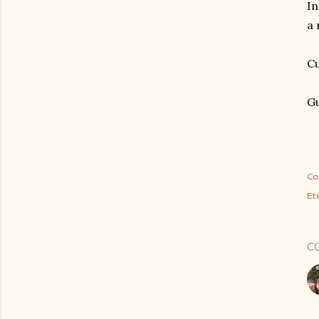
In
a 
Cu
Gu
Co
Eti
C