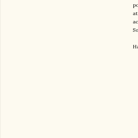
po
at
ac
So
Ha