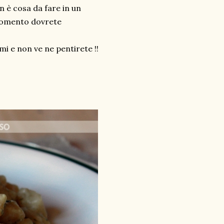
n è cosa da fare in un
l momento dovrete
i e non ve ne pentirete !!