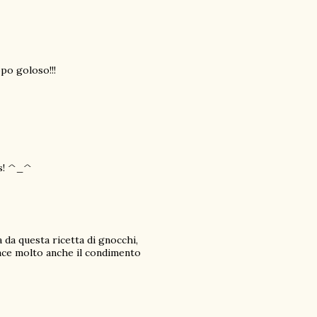
po goloso!!!
is! ^_^
a da questa ricetta di gnocchi,
iace molto anche il condimento