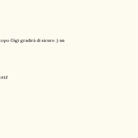
 topo Gigi gradirà di sicuro ;) un
otti!