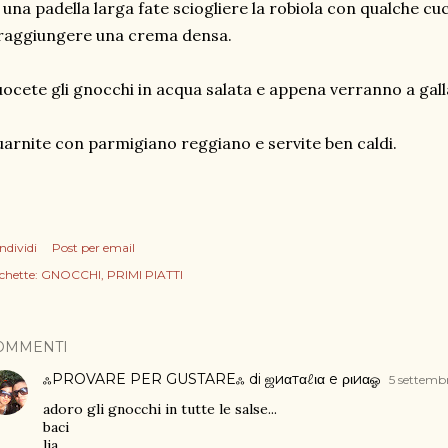
 una padella larga fate sciogliere la robiola con qualche cucc
raggiungere una crema densa.
ocete gli gnocchi in acqua salata e appena verranno a galla
arnite con parmigiano reggiano e servite ben caldi.
ndividi
Post per email
chette:
GNOCCHI
PRIMI PIATTI
OMMENTI
ஃPROVARE PER GUSTAREஃ di ஜиαтαℓια e ριиαஓ
5 settembr
adoro gli gnocchi in tutte le salse...
baci
lia