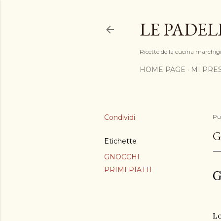
LE PADEL
Ricette della cucina marchigia
HOME PAGE
MI PRE
Condividi
Pu
G
Etichette
GNOCCHI
PRIMI PIATTI
G
Lo