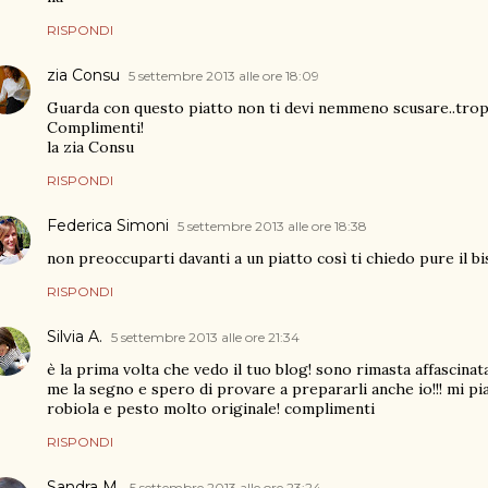
RISPONDI
zia Consu
5 settembre 2013 alle ore 18:09
Guarda con questo piatto non ti devi nemmeno scusare..trop
Complimenti!
la zia Consu
RISPONDI
Federica Simoni
5 settembre 2013 alle ore 18:38
non preoccuparti davanti a un piatto così ti chiedo pure il b
RISPONDI
Silvia A.
5 settembre 2013 alle ore 21:34
è la prima volta che vedo il tuo blog! sono rimasta affascinat
me la segno e spero di provare a prepararli anche io!!! mi p
robiola e pesto molto originale! complimenti
RISPONDI
Sandra M.
5 settembre 2013 alle ore 23:24