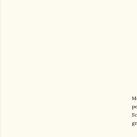
Me
pe
Sc
gn