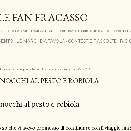
Passa ai contenuti principali
LE FAN FRACASSO
na, dolci e lievitati realizzati anche con lievito madre e un diario di bordo per 
SENTO
LE MARCHE A TAVOLA
CONTEST E RACCOLTE
RIC
bblicato da
le padelle fan fracasso
settembre 05, 2013
NOCCHI AL PESTO E ROBIOLA
nocchi al pesto e robiola
 so che vi avevo promesso di continuare con il viaggio ma 