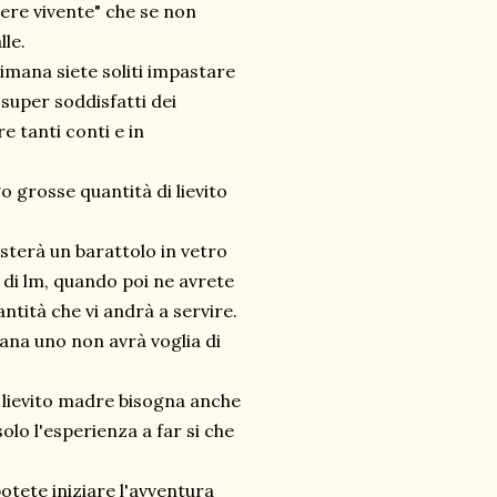
sere vivente" che se non
lle.
ttimana siete soliti impastare
 super soddisfatti dei
e tanti conti e in
o grosse quantità di lievito
sterà un barattolo in vetro
 di lm, quando poi ne avrete
ntità che vi andrà a servire.
mana uno non avrà voglia di
i lievito madre bisogna anche
olo l'esperienza a far si che
otete iniziare l'avventura