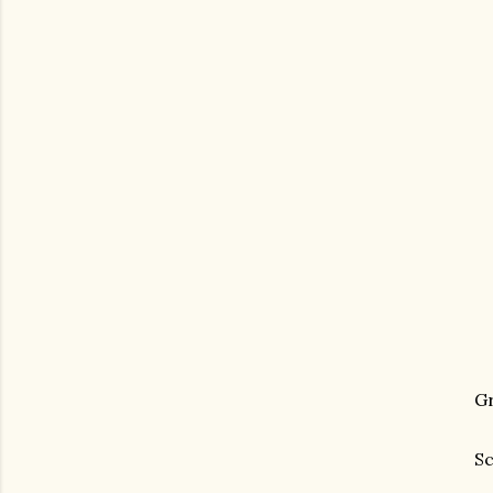
Gr
Sc