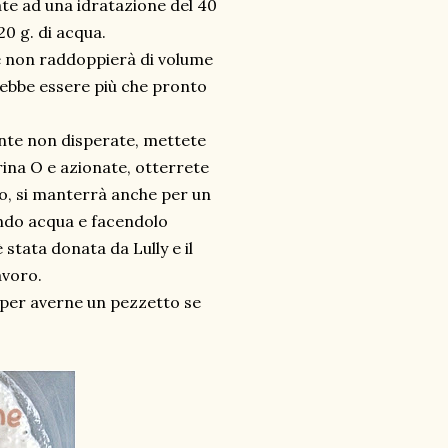
ate ad una idratazione del 40
20 g. di acqua.
e non raddoppierà di volume
rebbe essere più che pronto
mente non disperate, mettete
rina O e azionate, otterrete
go, si manterrà anche per un
endo acqua e facendolo
stata donata da Lully e il
avoro.
 per averne un pezzetto se