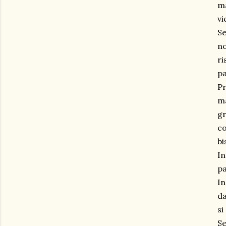
ma
vi
Se
no
ri
pa
Pr
ma
gr
co
bi
In
pa
In
da
si
Se