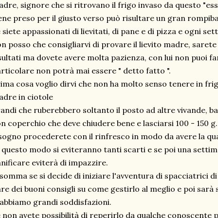
dre, signore che si ritrovano il frigo invaso da questo "es
ene preso per il giusto verso può risultare un gran rompiba
 siete appassionati di lievitati, di pane e di pizza e ogni se
n posso che consigliarvi di provare il lievito madre, sarete
sultati ma dovete avere molta pazienza, con lui non puoi far
rticolare non potrà mai essere " detto fatto ".
ima cosa voglio dirvi che non ha molto senso tenere in frig
dre in ciotole
andi che ruberebbero soltanto il posto ad altre vivande, ba
n coperchio che deve chiudere bene e lasciarsi 100 - 150 g.
sogno procederete con il rinfresco in modo da avere la qua
 questo modo si eviteranno tanti scarti e se poi una setti
nificare eviterà di impazzire.
somma se si decide di iniziare l'avventura di spacciatrici d
re dei buoni consigli su come gestirlo al meglio e poi sarà s
 abbiamo grandi soddisfazioni.
 non avete possibilità di reperirlo da qualche conoscente p