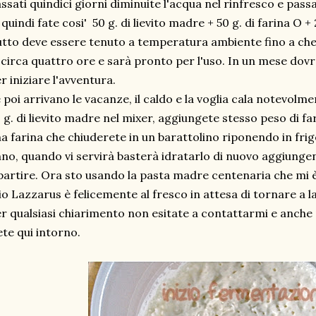
ssati quindici giorni diminuite l'acqua nel rinfresco e pass
quindi fate cosi' 50 g. di lievito madre + 50 g. di farina O + 
tto deve essere tenuto a temperatura ambiente fino a ch
 circa quattro ore e sarà pronto per l'uso. In un mese dov
r iniziare l'avventura.
 poi arrivano le vacanze, il caldo e la voglia cala notevol
 g. di lievito madre nel mixer, aggiungete stesso peso di fa
a farina che chiuderete in un barattolino riponendo in fri
no, quando vi servirà basterà idratarlo di nuovo aggiung
partire. Ora sto usando la pasta madre centenaria che mi è 
o Lazzarus è felicemente al fresco in attesa di tornare a l
r qualsiasi chiarimento non esitate a contattarmi e anche
ete qui intorno.