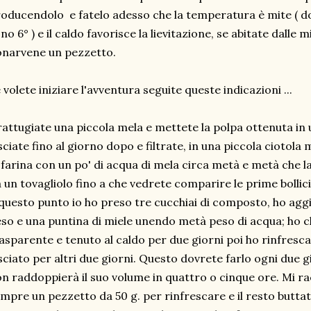
oducendolo e fatelo adesso che la temperatura è mite ( do
no 6° ) e il caldo favorisce la lievitazione, se abitate dalle m
narvene un pezzetto.
 volete iniziare l'avventura seguite queste indicazioni ...
attugiate una piccola mela e mettete la polpa ottenuta in 
sciate fino al giorno dopo e filtrate, in una piccola ciotola
 farina con un po' di acqua di mela circa metà e metà che 
 un tovagliolo fino a che vedrete comparire le prime bollici
questo punto io ho preso tre cucchiai di composto, ho aggi
so e una puntina di miele unendo metà peso di acqua; ho ch
asparente e tenuto al caldo per due giorni poi ho rinfresc
sciato per altri due giorni. Questo dovrete farlo ogni due g
n raddoppierà il suo volume in quattro o cinque ore. Mi
mpre un pezzetto da 50 g. per rinfrescare e il resto buttat