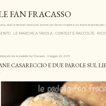
Passa ai contenuti principali
LE FAN FRACASSO
na, dolci e lievitati realizzati anche con lievito madre e un diario di bordo per 
SENTO
LE MARCHE A TAVOLA
CONTEST E RACCOLTE
RIC
bblicato da
le padelle fan fracasso
maggio 26, 2013
ANE CASARECCIO E DUE PAROLE SUL L