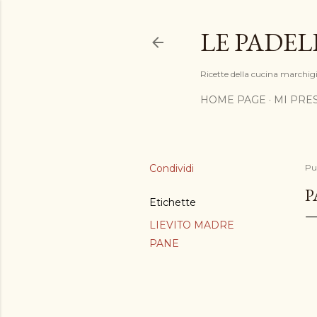
LE PADEL
Ricette della cucina marchigia
HOME PAGE
MI PRE
Condividi
Pu
P
Etichette
LIEVITO MADRE
PANE