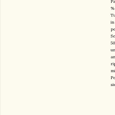
Pa
% 
Tu
in
pe
Se
50
un
an
ri
mi
Pe
si