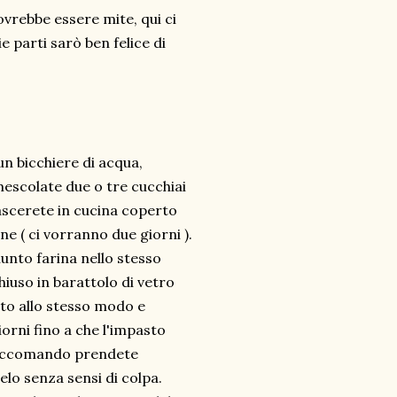
vrebbe essere mite, qui ci
ie parti sarò ben felice di
un bicchiere di acqua,
 mescolate due o tre cucchiai
lascerete in cucina coperto
ne ( ci vorranno due giorni ).
unto farina nello stesso
iuso in barattolo di vetro
ato allo stesso modo e
iorni fino a che l'impasto
 raccomando prendete
elo senza sensi di colpa.