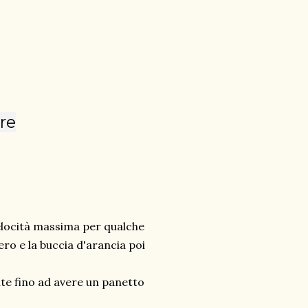
re
 velocità massima per qualche
ero e la buccia d'arancia poi
nte fino ad avere un panetto