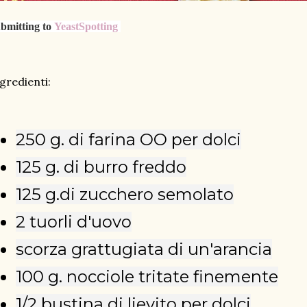
bmitting to
YeastSpotting
gredienti:
250 g. di farina OO per dolci
125 g. di burro freddo
125 g.di zucchero semolato
2 tuorli d'uovo
scorza grattugiata di un'arancia
100 g. nocciole tritate finemente
1/2 bustina di lievito per dolci