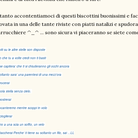
tanto accontentiamoci di questi biscottini buonissimi e faci
ovata in una delle tante riviste con piatti natalizi e spudo
rrucchiere ^_^ ... sono sicura vi piaceranno se siete com
niti su le altre stelle son disposte
o che tu a volte credi non ti basti
se capitera' che ti si chiuderanno gli occhi ancora
oltanto sara' una parentesi di una mezz'ora
brucerai
cola stella senza cielo.
mostrerai
incanteremo mentre scoppi in volo
cioglierai
tro a una scia un soffio, un velo
staccherai
Perche' ti tiene su soltanto un filo, sai ...LL