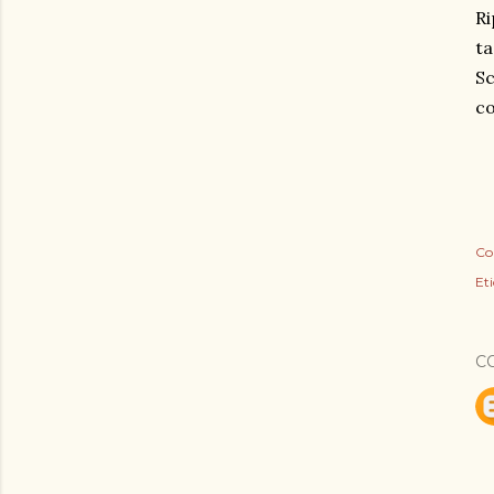
Ri
ta
Sc
co
Co
Eti
C