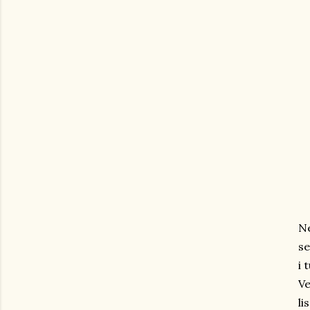
Ne
se
i 
Ve
li