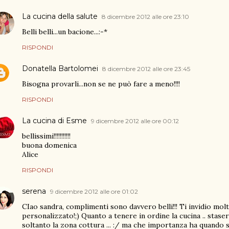
La cucina della salute
8 dicembre 2012 alle ore 23:10
Belli belli...un bacione...:-*
RISPONDI
Donatella Bartolomei
8 dicembre 2012 alle ore 23:45
Bisogna provarli...non se ne può fare a meno!!!!
RISPONDI
La cucina di Esme
9 dicembre 2012 alle ore 00:12
bellissimi!!!!!!!!!!!
buona domenica
Alice
RISPONDI
serena
9 dicembre 2012 alle ore 01:02
CIao sandra, complimenti sono davvero belli!!! Ti invidio molt
personalizzato!;) Quanto a tenere in ordine la cucina .. staser
soltanto la zona cottura ... :/ ma che importanza ha quando s