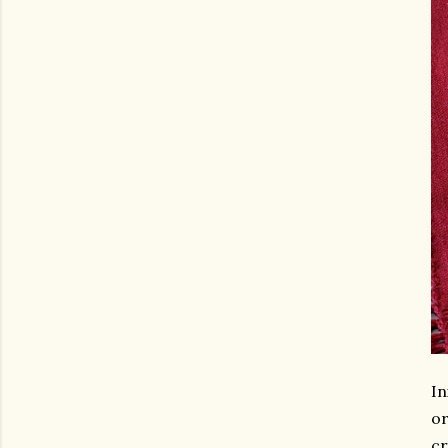
In
or
cr