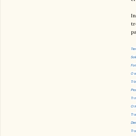
In
tr
pa
Tie
Sol
For
O s
Ti 
Pic
Ti 
Ci 
Ti s
Die
Ti 