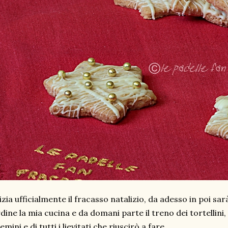
izia ufficialmente il fracasso natalizio, da adesso in poi sarà
dine la mia cucina e da domani parte il treno dei tortellini, 
emini e di tutti i lievitati che riuscirò a fare.