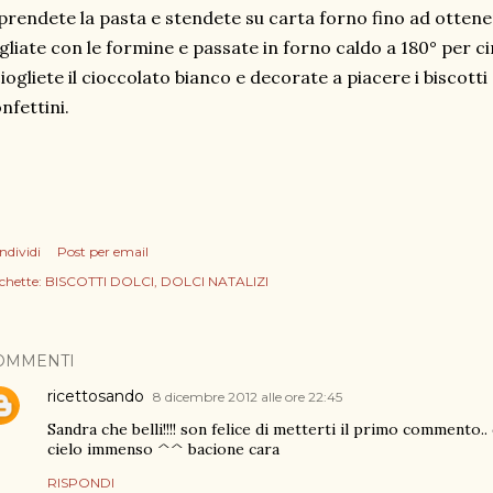
prendete la pasta e stendete su carta forno fino ad otten
gliate con le formine e passate in forno caldo a 180° per ci
iogliete il cioccolato bianco e decorate a piacere i biscot
nfettini.
ndividi
Post per email
chette:
BISCOTTI DOLCI
DOLCI NATALIZI
OMMENTI
ricettosando
8 dicembre 2012 alle ore 22:45
Sandra che belli!!!! son felice di metterti il primo commento
cielo immenso ^^ bacione cara
RISPONDI