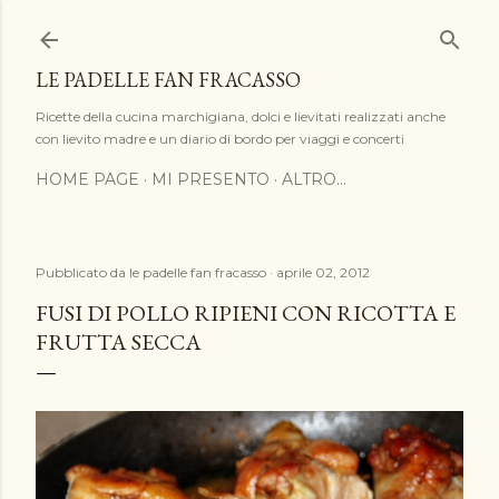
Passa ai contenuti principali
LE PADELLE FAN FRACASSO
Ricette della cucina marchigiana, dolci e lievitati realizzati anche
con lievito madre e un diario di bordo per viaggi e concerti
HOME PAGE
MI PRESENTO
ALTRO…
Pubblicato da
le padelle fan fracasso
aprile 02, 2012
FUSI DI POLLO RIPIENI CON RICOTTA E
FRUTTA SECCA