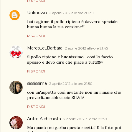
RISPONDI
Unknown
2 aprile 2012 alle ore 20:39
hai ragione il pollo ripieno è davvero speciale,
buona buona la tua versione!!!
RISPONDI
Marco_e_Barbara
2 aprile 2012 alle ore 21:45
il pollo ripieno è buonissimo....cosi lo faccio
spesso e devo dire che piace a tutti!!!w
RISPONDI
sississima
2 aprile 2012 alle ore 21:50
con un'aspetto così invitante non mi rimane che
provarli...un abbraccio SILVIA
RISPONDI
Antro Alchimista
2 aprile 2012 alle ore 22:59
Ma quanto mi garba questa ricetta! E la foto poi