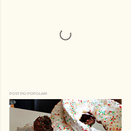
P
POST PIÙ POPOLARI
o
s
t
a
u