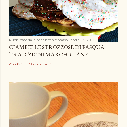
n
c
o
m
m
e
Pubblicato da
le padelle fan fracasso
aprile 03, 2012
n
CIAMBELLE STROZZOSE DI PASQUA -
t
TRADIZIONI MARCHIGIANE
o
Condividi
39 commenti