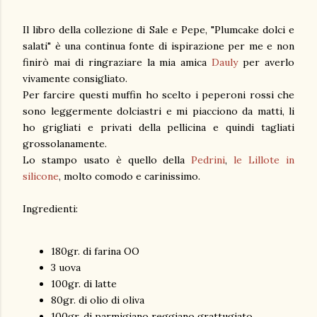
Il libro della collezione di Sale e Pepe, "Plumcake dolci e
salati" è una continua fonte di ispirazione per me e non
finirò mai di ringraziare la mia amica
Dauly
per averlo
vivamente consigliato.
Per farcire questi muffin ho scelto i peperoni rossi che
sono leggermente dolciastri e mi piacciono da matti, li
ho grigliati e privati della pellicina e quindi tagliati
grossolanamente.
Lo stampo usato è quello della
Pedrini
,
le Lillote in
silicone
, molto comodo e carinissimo.
Ingredienti:
180gr. di farina OO
3 uova
100gr. di latte
80gr. di olio di oliva
100gr. di parmigiano reggiano grattugiato