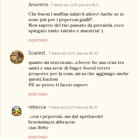
Anonimo
7 febbraio 2011 alle ore 18:11
Che buoni i muffins salati li adoro! Anche se io
sono più per i peperoni gialli!!!
Non sapevo del tuo passato da pizzaiola, ecco
spiegato tanto talento e maestria! :)
RISPONDI
Scarlett:
7 febbraio 2011 alle ore 18:33
quanto mi stuzzicano...a breve ho una cena tra
amici e una serie di finger foood vorrei
proporre per la cena...mi sa che aggiungo anche
questi..bacioni
PS. se provo ti faccio sapere
RISPONDI
rebecca
7 febbraio 2011 alle ore 18:57
...con i peperoni...ma dai! spettacolo!
bravissima,ti abbraccio
ciao Reby
RISPONDI