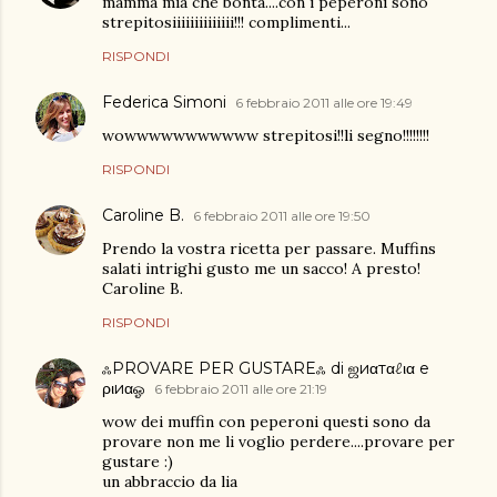
mamma mia che bontà....con i peperoni sono
strepitosiiiiiiiiiiiiii!!! complimenti...
RISPONDI
Federica Simoni
6 febbraio 2011 alle ore 19:49
wowwwwwwwwwww strepitosi!!li segno!!!!!!!!
RISPONDI
Caroline B.
6 febbraio 2011 alle ore 19:50
Prendo la vostra ricetta per passare. Muffins
salati intrighi gusto me un sacco! A presto!
Caroline B.
RISPONDI
ஃPROVARE PER GUSTAREஃ di ஜиαтαℓια e
ριиαஓ
6 febbraio 2011 alle ore 21:19
wow dei muffin con peperoni questi sono da
provare non me li voglio perdere....provare per
gustare :)
un abbraccio da lia