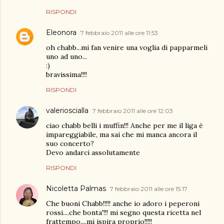
RISPONDI
Eleonora
7 febbraio 2011 alle ore 11:53
oh chabb...mi fan venire una voglia di papparmeli
uno ad uno...
:)
bravissima!!!!
RISPONDI
valerioscialla
7 febbraio 2011 alle ore 12:03
ciao chabb belli i muffin!!! Anche per me il liga è
impareggiabile, ma sai che mi manca ancora il
suo concerto?
Devo andarci assolutamente
RISPONDI
Nicoletta Palmas
7 febbraio 2011 alle ore 15:17
Che buoni Chabb!!!!! anche io adoro i peperoni
rossi....che bonta'!!! mi segno questa ricetta nel
frattempo....mi ispira proprio!!!!!