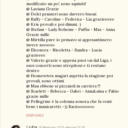
modificato un po', sono squisiti!
@ Laviana Grazie
@ Dolci pensieri sono davvero buoni
@ Raffy - Caroline - Federica - Lia grazieeeee
@ Kris provali e poi dimmi, :)
@ Stefani - Lady Boheme - Puffin - Max - Anna
Grazie mille
@ Mirtilla pure io pensavo si appesantissero
invece nooooo
@ Eleonora - Nicoletta - Sandra - Lucia
grazieeee
@ Valerio grazie e appena puoi vai dal Liga, i
suoi concerti sono strepitosi e ti restano
dentro
@ Housewives magari aspetta la stagione poi
provali, sono ottimi
@ Mau ebbene si pizzaioli in carriera !!!
@ Scarlett - Rebecca - Gabri - AnnaLuisa e Fabio
grazie mille
@ Pellegrine è la colonna sonora che fa venir
bene i manicaretti :-)) Baciooooooo
RISPONDI
Ljuba
8 febbraio 2011 alle ore 21:29