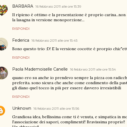
BARBARA
16 febbraio 2011 alle ore 15:39
Il ripieno è ottimo e la presentazione è proprio carina...no
la lasagna in versione monoporzione...
RISPONDI
Federica
16 febbraio 2011 alle ore 15:45
Bono questo trio :D! E la versione cocotte è prorpio chic"ett
RISPONDI
Paola Mademoiselle Canelle
16 febbraio 2011 alle ore 15:54
quano ero su anche io prendevo sempre la pizza con radicch
preferita. sono sicura che anche come condimento della past
gli diano quel tocco in più per essere davvero irresistibili
RISPONDI
Unknown
16 febbraio 2011 alle ore 15:56
Grandiosa idea, bellissima come ti è venuta, e simpatica in m
l'associazione dei sapori, complimenti!! Bravissima proprio!!