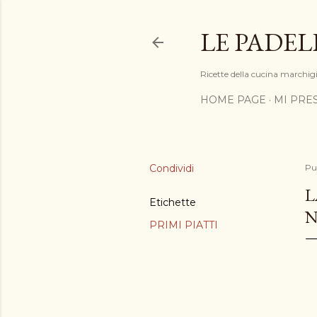
LE PADEL
Ricette della cucina marchigia
HOME PAGE
MI PRE
Condividi
Pu
L
Etichette
N
PRIMI PIATTI