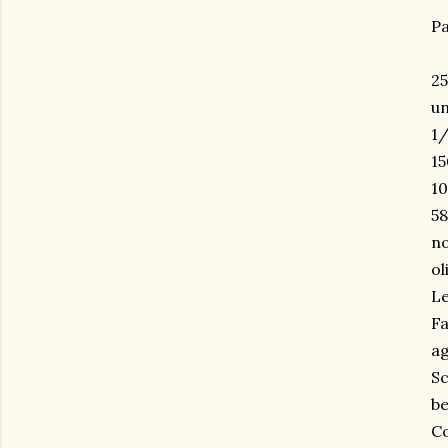
Pa
25
un
1/
15
10
58
no
ol
Le
Fa
ag
Sc
be
Co