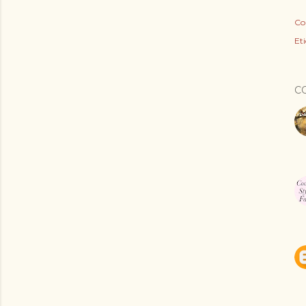
Co
Eti
C