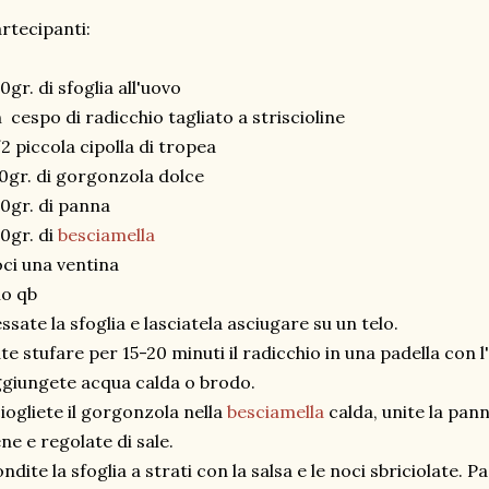
rtecipanti:
0gr. di sfoglia all'uovo
 cespo di radicchio tagliato a striscioline
2 piccola cipolla di tropea
0gr. di gorgonzola dolce
0gr. di panna
0gr. di
besciamella
ci una ventina
io qb
ssate la sfoglia e lasciatela asciugare su un telo.
te stufare per 15-20 minuti il radicchio in una padella con l'
giungete acqua calda o brodo.
iogliete il gorgonzola nella
besciamella
calda, unite la pann
ne e regolate di sale.
ndite la sfoglia a strati con la salsa e le noci sbriciolate. 