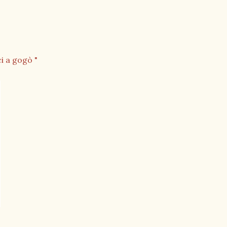
i a gogò "