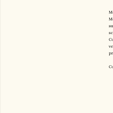
Me
Mo
su
sc
Co
ve
pr
Co