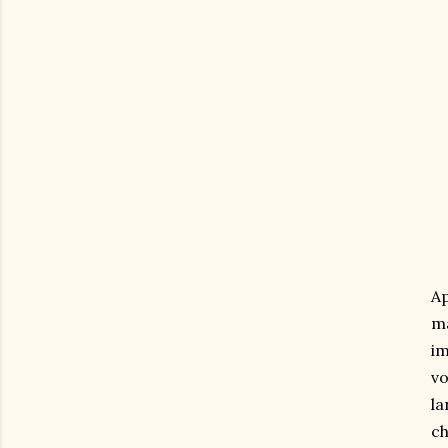
Ap
ma
i
vo
la
ch