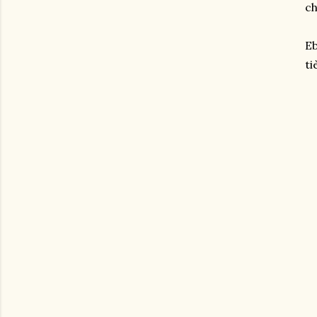
ch
Eb
tiè