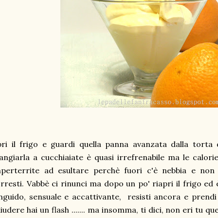
ri il frigo e guardi quella panna avanzata dalla torta 
ngiarla a cucchiaiate è quasi irrefrenabile ma le calori
mperterrite ad esultare perchè fuori c'è nebbia e no
rresti. Vabbè ci rinunci ma dopo un po' riapri il frigo ed 
nguido, sensuale e accattivante, resisti ancora e prendi 
iudere hai un flash ....... ma insomma, ti dici, non eri tu q