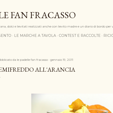
Passa ai contenuti principali
LE FAN FRACASSO
na, dolci e lievitati realizzati anche con lievito madre e un diario di bordo per 
SENTO
LE MARCHE A TAVOLA
CONTEST E RACCOLTE
RIC
bblicato da
le padelle fan fracasso
gennaio 19, 2011
EMIFREDDO ALL'ARANCIA