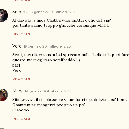
Simona
19 gennaio 2011 alle ore 12:13
Al diavolo la linea Chabba!Vuoi mettere che delizia?
p.s. tanto siamo troppo gnocche comunque :-DDD
RISPONDI
Vero
19 gennaio 2011 alle ore 12:28
Senti, mettila così non hai sprecato nulla, la dieta la puoi fa
questo meraviglioso semifreddo!! :)
baci
Vero
RISPONDI
Mary
19 gennaio 2011 alle ore 12:36
Siiiii...evviva il riciclo..se ne viene fuori una delizia cosi' be
Gnammm ne mangerei proprio un po' ...
Ciaoooo
RISPONDI