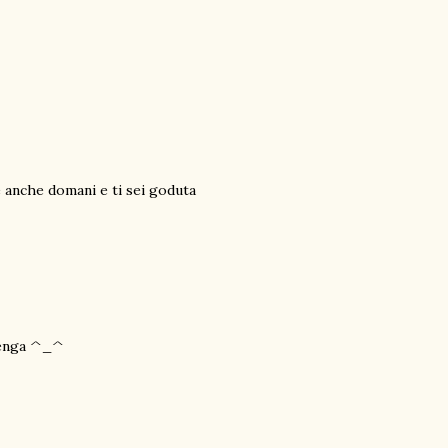
re anche domani e ti sei goduta
n venga ^_^