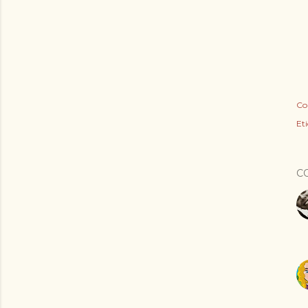
Co
Eti
C