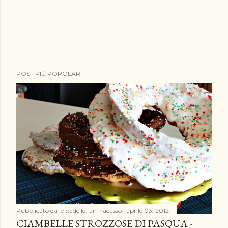
P
POST PIÙ POPOLARI
o
s
t
a
u
n
c
o
m
m
e
Pubblicato da
le padelle fan fracasso
aprile 03, 2012
n
CIAMBELLE STROZZOSE DI PASQUA -