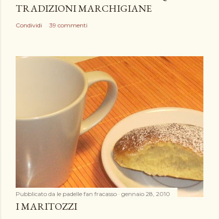
t
TRADIZIONI MARCHIGIANE
o
Condividi
39 commenti
Pubblicato da
le padelle fan fracasso
gennaio 28, 2010
I MARITOZZI