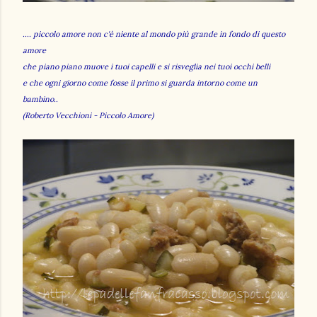
.... piccolo amore non c'è niente al mondo più grande in fondo di questo
amore
che piano piano muove i tuoi capelli e si risveglia nei tuoi occhi belli
e che ogni giorno come fosse il primo si guarda intorno come un
bambino..
(Roberto Vecchioni - Piccolo Amore)