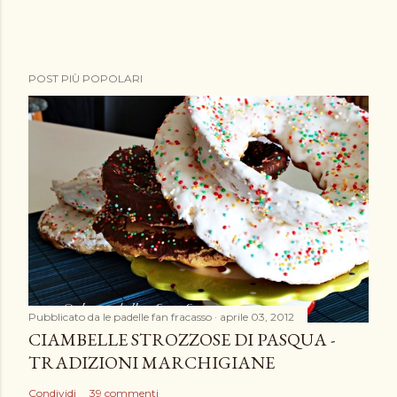
P
POST PIÙ POPOLARI
o
s
t
a
u
n
c
o
m
m
e
Pubblicato da
le padelle fan fracasso
aprile 03, 2012
n
CIAMBELLE STROZZOSE DI PASQUA -
t
TRADIZIONI MARCHIGIANE
o
Condividi
39 commenti