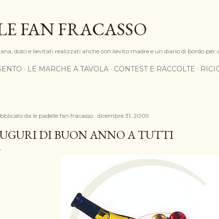
Passa ai contenuti principali
LE FAN FRACASSO
na, dolci e lievitati realizzati anche con lievito madre e un diario di bordo per 
SENTO
LE MARCHE A TAVOLA
CONTEST E RACCOLTE
RIC
bblicato da
le padelle fan fracasso
dicembre 31, 2009
UGURI DI BUON ANNO A TUTTI