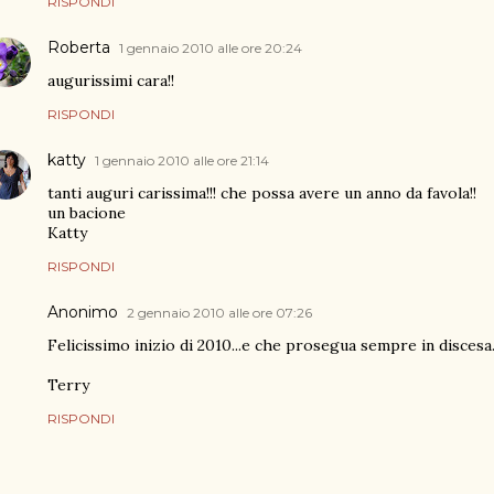
RISPONDI
Roberta
1 gennaio 2010 alle ore 20:24
augurissimi cara!!
RISPONDI
katty
1 gennaio 2010 alle ore 21:14
tanti auguri carissima!!! che possa avere un anno da favola!!
un bacione
Katty
RISPONDI
Anonimo
2 gennaio 2010 alle ore 07:26
Felicissimo inizio di 2010...e che prosegua sempre in discesa..
Terry
RISPONDI