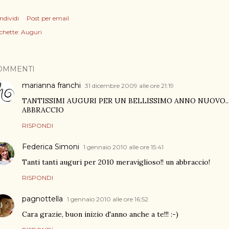
ndividi
Post per email
chette:
Auguri
OMMENTI
marianna franchi
31 dicembre 2009 alle ore 21:19
TANTISSIMI AUGURI PER UN BELLISSIMO ANNO NUOVO...
ABBRACCIO
RISPONDI
Federica Simoni
1 gennaio 2010 alle ore 15:41
Tanti tanti auguri per 2010 meraviglioso!! un abbraccio!
RISPONDI
pagnottella
1 gennaio 2010 alle ore 16:52
Cara grazie, buon inizio d'anno anche a te!!! :-)