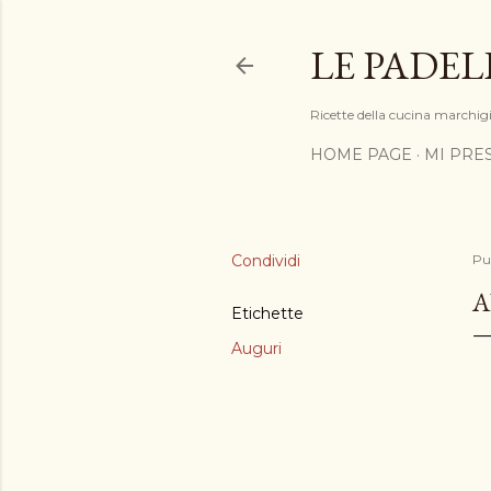
LE PADEL
Ricette della cucina marchigia
HOME PAGE
MI PRE
Condividi
Pu
A
Etichette
Auguri