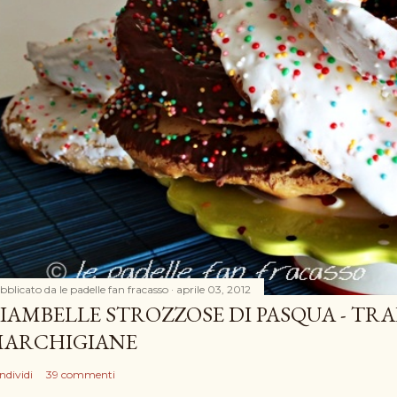
bblicato da
le padelle fan fracasso
aprile 03, 2012
IAMBELLE STROZZOSE DI PASQUA - TRA
ARCHIGIANE
ndividi
39 commenti