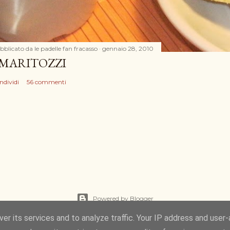
bblicato da
le padelle fan fracasso
gennaio 28, 2010
 MARITOZZI
ndividi
56 commenti
Powered by Blogger
er its services and to analyze traffic. Your IP address and user
Immagini dei temi di
Gintare Marcel