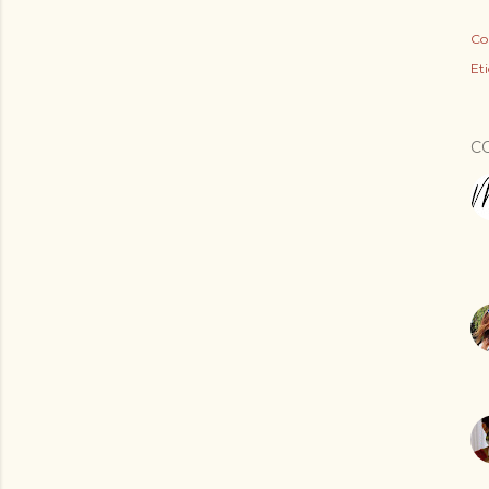
Co
Eti
C