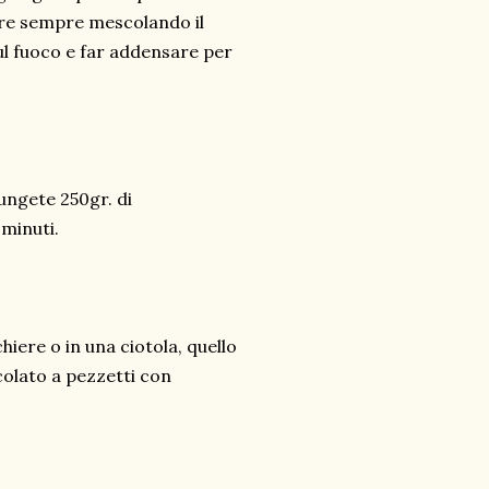
re sempre mescolando il
ul fuoco e far addensare per
ungete 250gr. di
minuti.
chiere o in una ciotola, quello
colato a pezzetti con