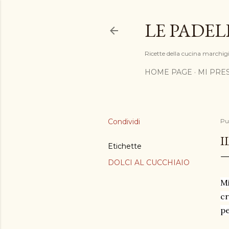
LE PADEL
Ricette della cucina marchigia
HOME PAGE
MI PRE
Condividi
Pu
I
Etichette
DOLCI AL CUCCHIAIO
Mi
cr
pe