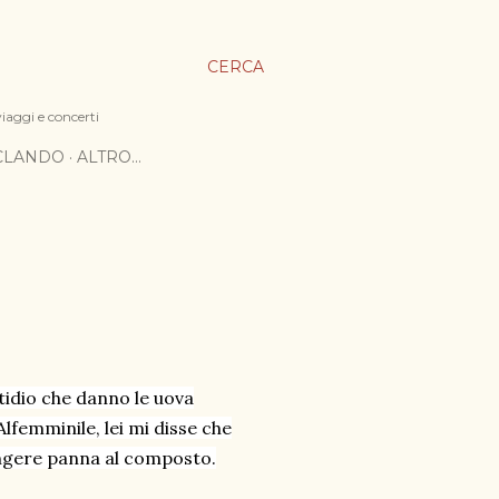
CERCA
viaggi e concerti
ICLANDO
ALTRO…
stidio che danno le uova
lfemminile, lei mi disse che
ungere panna al composto.