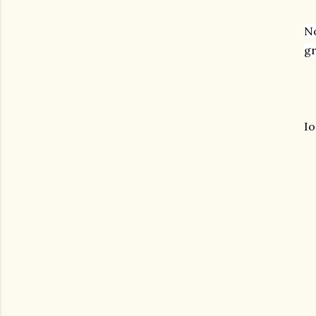
No
gr
Io