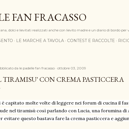
Passa ai contenuti principali
LE FAN FRACASSO
na, dolci e lievitati realizzati anche con lievito madre e un diario di bordo per 
SENTO
LE MARCHE A TAVOLA
CONTEST E RACCOLTE
RIC
bblicato da
le padelle fan fracasso
ottobre 03, 2009
L TIRAMISU' CON CREMA PASTICCERA
 è capitato molte volte di leggere nei forum di cucina il fa
ude nel tiramisù così parlando con Lucia, una forumina di A
r evitare questo bastava fare la crema pasticcera e aggi