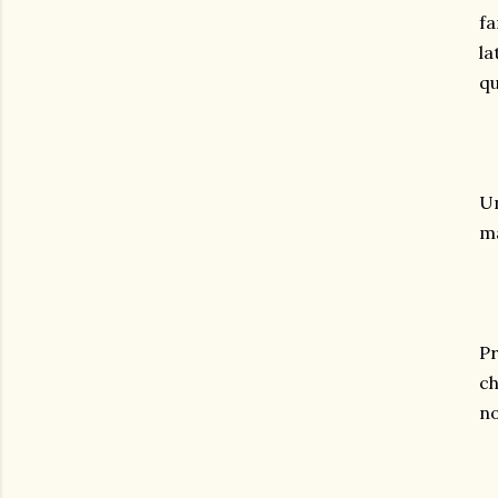
fa
la
qu
Un
ma
Pr
ch
no