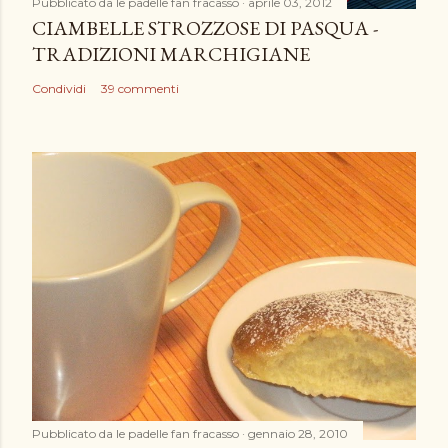
e
Pubblicato da
le padelle fan fracasso
aprile 03, 2012
n
CIAMBELLE STROZZOSE DI PASQUA -
t
TRADIZIONI MARCHIGIANE
o
Condividi
39 commenti
Pubblicato da
le padelle fan fracasso
gennaio 28, 2010