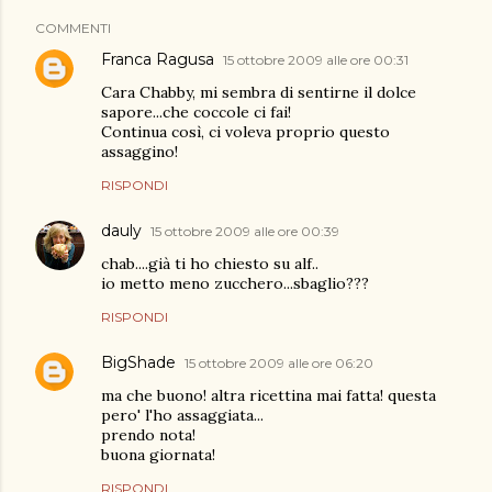
COMMENTI
Franca Ragusa
15 ottobre 2009 alle ore 00:31
Cara Chabby, mi sembra di sentirne il dolce
sapore...che coccole ci fai!
Continua così, ci voleva proprio questo
assaggino!
RISPONDI
dauly
15 ottobre 2009 alle ore 00:39
chab....già ti ho chiesto su alf..
io metto meno zucchero...sbaglio???
RISPONDI
BigShade
15 ottobre 2009 alle ore 06:20
ma che buono! altra ricettina mai fatta! questa
pero' l'ho assaggiata...
prendo nota!
buona giornata!
RISPONDI