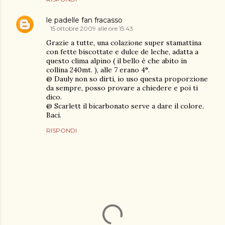
le padelle fan fracasso
15 ottobre 2009 alle ore 15:43
Grazie a tutte, una colazione super stamattina
con fette biscottate e dulce de leche, adatta a
questo clima alpino ( il bello è che abito in
collina 240mt. ), alle 7 erano 4°.
@ Dauly non so dirti, io uso questa proporzione
da sempre, posso provare a chiedere e poi ti
dico.
@ Scarlett il bicarbonato serve a dare il colore.
Baci.
RISPONDI